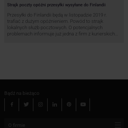
Strajk poczty opóźni przesyłki wysyłane do Finlandii
Przesyłki do Finlandii będą w listopadzie 2019 r.
trafiać z dużym opóźnieniem. Powód to strajk
lokalnych służb pocztowych. O potencjalnych
problemach informuje już jedna z firm z kurierskich
związana z serwisem KurJerzy.pl – GLS.
Bądź na bieżąco
O firmie