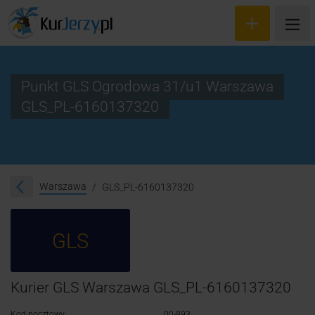
Punkt GLS Ogrodowa 31/u1 Warszawa
GLS_PL-6160137320
Wyceń przesyłkę
Zamów kuriera
Śledzenie przesyłki
Warszawa
GLS_PL-6160137320
Blog
GLS
Cennik
Kontakt
Kurier GLS Warszawa GLS_PL-6160137320
Kod pocztowy:
00-893