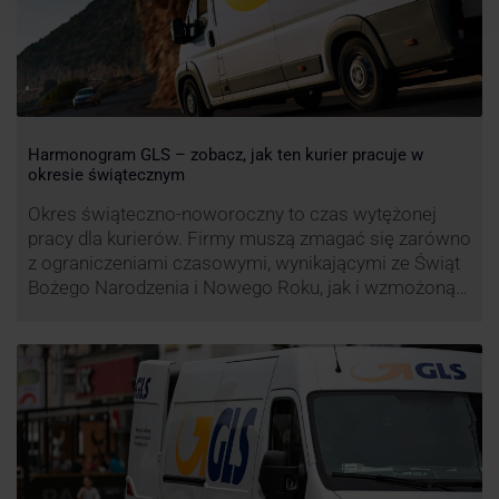
Harmonogram GLS – zobacz, jak ten kurier pracuje w
okresie świątecznym
Okres świąteczno-noworoczny to czas wytężonej
pracy dla kurierów. Firmy muszą zmagać się zarówno
z ograniczeniami czasowymi, wynikającymi ze Świąt
Bożego Narodzenia i Nowego Roku, jak i wzmożoną
liczbą zamówień detalicznych (prezenty, ozdoby etc.).
Z tego względu zmieniony może być też czas pracy
firm. Zobacz harmonogram GLS na czas świąteczny!