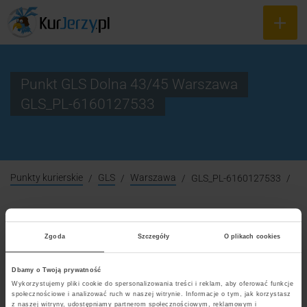
Punkt GLS Dolna 43/45 Warszawa
GLS_PL-6160127533
Punkty kurierskie
GLS
Warszawa
GLS_PL-6160127533
Zgoda
Szczegóły
O plikach cookies
Dbamy o Twoją prywatność
Wykorzystujemy pliki cookie do spersonalizowania treści i reklam, aby oferować funkcje
społecznościowe i analizować ruch w naszej witrynie. Informacje o tym, jak korzystasz
z naszej witryny, udostępniamy partnerom społecznościowym, reklamowym i