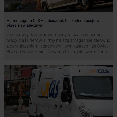
Harmonogram GLS – zobacz, jak ten kurier pracuje w
okresie świątecznym
Okres świąteczno-noworoczny to czas wytężonej
pracy dla kurierów. Firmy muszą zmagać się zarówno
z ograniczeniami czasowymi, wynikającymi ze Świąt
Bożego Narodzenia i Nowego Roku, jak i wzmożoną
liczbą zamówień detalicznych (prezenty, ozdoby etc.).
Z tego względu zmieniony może być też czas pracy
firm. Zobacz harmonogram GLS na czas świąteczny!