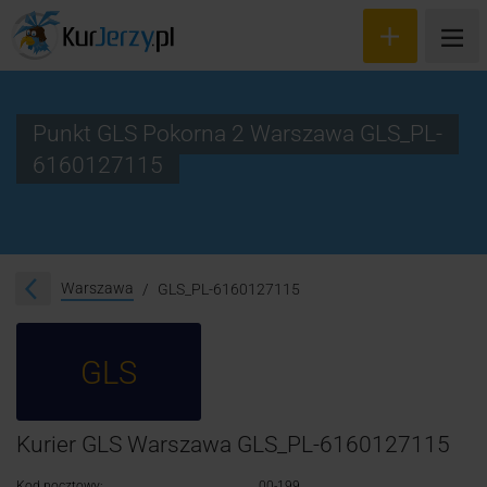
Punkt GLS Pokorna 2 Warszawa GLS_PL-
6160127115
Wyceń przesyłkę
Zamów kuriera
Śledzenie przesyłki
Warszawa
GLS_PL-6160127115
Blog
GLS
Cennik
Kontakt
Kurier GLS Warszawa GLS_PL-6160127115
Kod pocztowy:
00-199