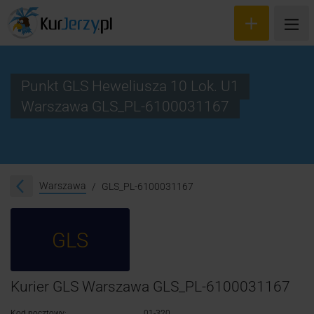
Punkt GLS Heweliusza 10 Lok. U1
Warszawa GLS_PL-6100031167
Wyceń przesyłkę
Zamów kuriera
Śledzenie przesyłki
Warszawa
GLS_PL-6100031167
Blog
GLS
Cennik
Kontakt
Kurier GLS Warszawa GLS_PL-6100031167
Kod pocztowy:
01-320