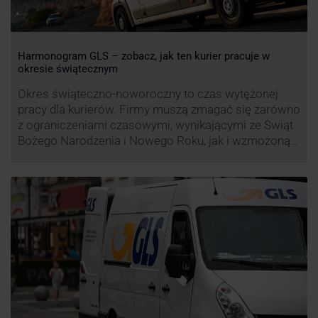
Harmonogram GLS – zobacz, jak ten kurier pracuje w
okresie świątecznym
Okres świąteczno-noworoczny to czas wytężonej
pracy dla kurierów. Firmy muszą zmagać się zarówno
z ograniczeniami czasowymi, wynikającymi ze Świąt
Bożego Narodzenia i Nowego Roku, jak i wzmożoną
liczbą zamówień detalicznych (prezenty, ozdoby etc.).
Z tego względu zmieniony może być też czas pracy
firm. Zobacz harmonogram GLS na czas świąteczny!