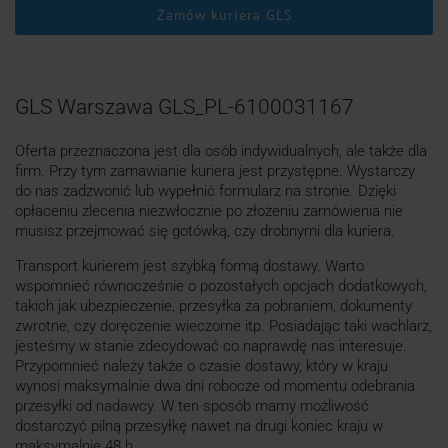
Zamów kuriera GLS
GLS Warszawa GLS_PL-6100031167
Oferta przeznaczona jest dla osób indywidualnych, ale także dla
firm. Przy tym zamawianie kuriera jest przystępne. Wystarczy
do nas zadzwonić lub wypełnić formularz na stronie. Dzięki
opłaceniu zlecenia niezwłocznie po złożeniu zamówienia nie
musisz przejmować się gotówką, czy drobnymi dla kuriera.
Transport kurierem jest szybką formą dostawy. Warto
wspomnieć równocześnie o pozostałych opcjach dodatkowych,
takich jak ubezpieczenie, przesyłka za pobraniem, dokumenty
zwrotne, czy doręczenie wieczorne itp. Posiadając taki wachlarz,
jesteśmy w stanie zdecydować co naprawdę nas interesuje.
Przypomnieć należy także o czasie dostawy, który w kraju
wynosi maksymalnie dwa dni robocze od momentu odebrania
przesyłki od nadawcy. W ten sposób mamy możliwość
dostarczyć pilną przesyłkę nawet na drugi koniec kraju w
maksymalnie 48 h.