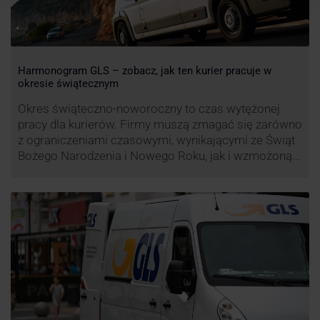
Harmonogram GLS – zobacz, jak ten kurier pracuje w
okresie świątecznym
Okres świąteczno-noworoczny to czas wytężonej
pracy dla kurierów. Firmy muszą zmagać się zarówno
z ograniczeniami czasowymi, wynikającymi ze Świąt
Bożego Narodzenia i Nowego Roku, jak i wzmożoną
liczbą zamówień detalicznych (prezenty, ozdoby etc.).
Z tego względu zmieniony może być też czas pracy
firm. Zobacz harmonogram GLS na czas świąteczny!