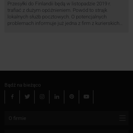
Przesyłki do Finlandii będą w listopadzie 2019 r.
trafiać z dużym opóźnieniem. Powód to strajk
lokalnych służb pocztowych. O potencjalnych
problemach informuje już jedna z firm z kurierskich
związana z serwisem KurJerzy.pl – GLS.
Bądź na bieżąco
O firmie