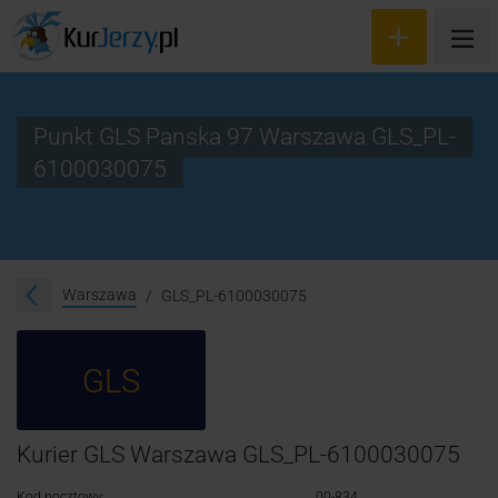
Punkt GLS Panska 97 Warszawa GLS_PL-
6100030075
Wyceń przesyłkę
Zamów kuriera
Śledzenie przesyłki
Warszawa
GLS_PL-6100030075
Blog
GLS
Cennik
Kontakt
Kurier GLS Warszawa GLS_PL-6100030075
Kod pocztowy:
00-834