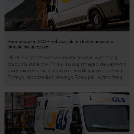
Harmonogram GLS – zobacz, jak ten kurier pracuje w
okresie świątecznym
Okres świąteczno-noworoczny to czas wytężonej
pracy dla kurierów. Firmy muszą zmagać się zarówno
z ograniczeniami czasowymi, wynikającymi ze Świąt
Bożego Narodzenia i Nowego Roku, jak i wzmożoną
liczbą zamówień detalicznych (prezenty, ozdoby etc.).
Z tego względu zmieniony może być też czas pracy
firm. Zobacz harmonogram GLS na czas świąteczny!