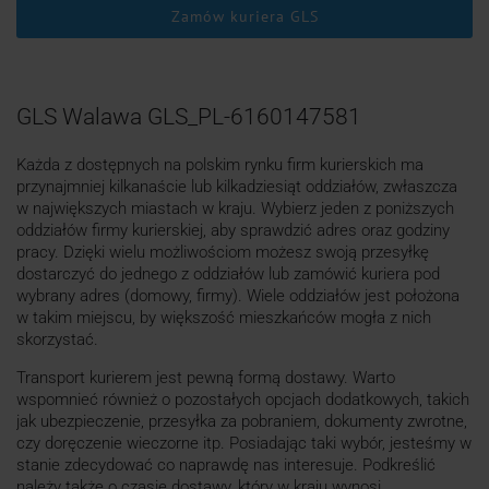
Zamów kuriera GLS
GLS Walawa GLS_PL-6160147581
Każda z dostępnych na polskim rynku firm kurierskich ma
przynajmniej kilkanaście lub kilkadziesiąt oddziałów, zwłaszcza
w największych miastach w kraju. Wybierz jeden z poniższych
oddziałów firmy kurierskiej, aby sprawdzić adres oraz godziny
pracy. Dzięki wielu możliwościom możesz swoją przesyłkę
dostarczyć do jednego z oddziałów lub zamówić kuriera pod
wybrany adres (domowy, firmy). Wiele oddziałów jest położona
w takim miejscu, by większość mieszkańców mogła z nich
skorzystać.
Transport kurierem jest pewną formą dostawy. Warto
wspomnieć również o pozostałych opcjach dodatkowych, takich
jak ubezpieczenie, przesyłka za pobraniem, dokumenty zwrotne,
czy doręczenie wieczorne itp. Posiadając taki wybór, jesteśmy w
stanie zdecydować co naprawdę nas interesuje. Podkreślić
należy także o czasie dostawy, który w kraju wynosi