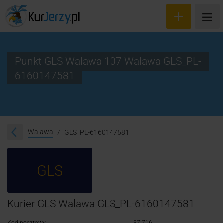
Punkt GLS Walawa 107 Walawa GLS_PL-
6160147581
Wyceń przesyłkę
Zamów kuriera
Śledzenie przesyłki
Walawa
GLS_PL-6160147581
Blog
GLS
Cennik
Kontakt
Kurier GLS Walawa GLS_PL-6160147581
Kod pocztowy:
37-716