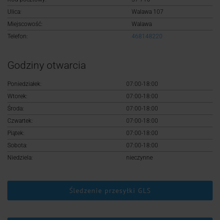
Logowanie
Ulica:
Walawa 107
Miejscowość:
Walawa
Rejestracja
Telefon:
468148220
Godziny otwarcia
Poniedziałek:
07:00-18:00
Wtorek:
07:00-18:00
Środa:
07:00-18:00
Czwartek:
07:00-18:00
Piątek:
07:00-18:00
Sobota:
07:00-18:00
Niedziela:
nieczynne
Śledzenie przesyłki GLS