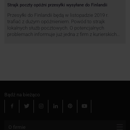
Strajk poczty opóźni przesyłki wysyłane do Finlandii
Przesyłki do Finlandii będą w listopadzie 2019 r.
trafiać z dużym opóźnieniem. Powód to strajk
lokalnych służb pocztowych. O potencjalnych
problemach informuje już jedna z firm z kurierskich
związana z serwisem KurJerzy.pl – GLS.
Bądź na bieżąco
O firmie