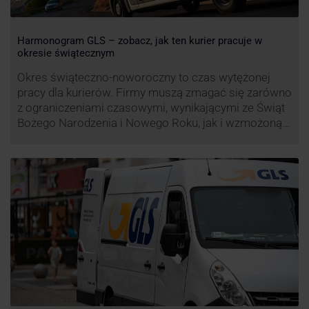
Harmonogram GLS – zobacz, jak ten kurier pracuje w
okresie świątecznym
Okres świąteczno-noworoczny to czas wytężonej
pracy dla kurierów. Firmy muszą zmagać się zarówno
z ograniczeniami czasowymi, wynikającymi ze Świąt
Bożego Narodzenia i Nowego Roku, jak i wzmożoną
liczbą zamówień detalicznych (prezenty, ozdoby etc.).
Z tego względu zmieniony może być też czas pracy
firm. Zobacz harmonogram GLS na czas świąteczny!