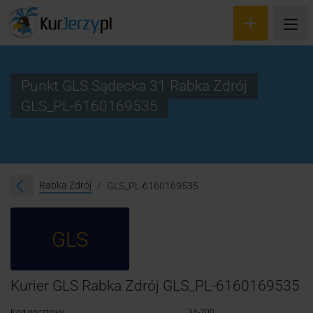
Punkt GLS Sądecka 31 Rabka Zdrój
GLS_PL-6160169535
Wyceń przesyłkę
Zamów kuriera
Śledzenie przesyłki
Rabka Zdrój
GLS_PL-6160169535
Blog
GLS
Cennik
Kontakt
Kurier GLS Rabka Zdrój GLS_PL-6160169535
Kod pocztowy:
34-700