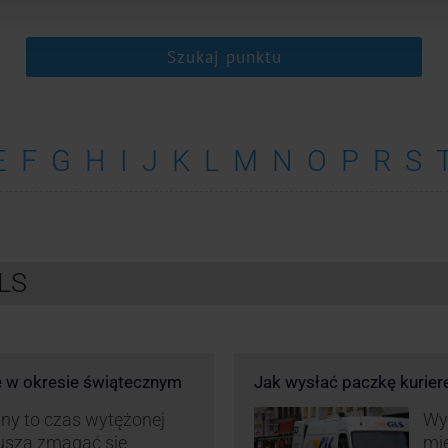
Szukaj punktu
E
F
G
H
I
J
K
L
M
N
O
P
R
S
GLS
e w okresie świątecznym
Jak wysłać paczkę kurie
ny to czas wytężonej
Wys
muszą zmagać się
mie