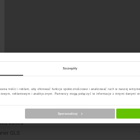
Szczegóły
ania treści i reklam, aby oferować funkcje społecznościowe i analizować ruch w naszej witrynie
ciowym, reklamowym i analitycznym. Partnerzy mogą połączyć te informacje z innymi danymi o
Spersonalizuj
erz kuriera