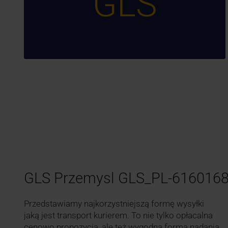
GLS
GLS Przemysl GLS_PL-616016
Przedstawiamy najkorzystniejszą formę wysyłki
jaką jest transport kurierem. To nie tylko opłacalna
cenowo propozycja, ale też wygodna forma nadania