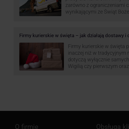
zarówno z ograniczeniami 
wynikającymi ze Świąt Boż
Roku, jak i wzmożoną liczb
(prezenty, ozdoby etc.). Z 
może być też czas pracy f
Firmy kurierskie w święta – jak działają dostawy i
GLS na czas świąteczny!
Firmy kurierskie w święta 
inaczej niż w tradycyjnym 
dotyczą wyłącznie samych
Wigilią czy pierwszym ora
Narodzenia.
O firmie
Obsługa kl