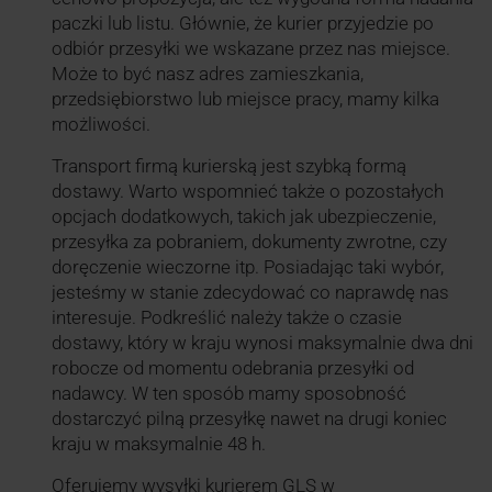
paczki lub listu. Głównie, że kurier przyjedzie po
odbiór przesyłki we wskazane przez nas miejsce.
Może to być nasz adres zamieszkania,
przedsiębiorstwo lub miejsce pracy, mamy kilka
możliwości.
Transport firmą kurierską jest szybką formą
dostawy. Warto wspomnieć także o pozostałych
opcjach dodatkowych, takich jak ubezpieczenie,
przesyłka za pobraniem, dokumenty zwrotne, czy
doręczenie wieczorne itp. Posiadając taki wybór,
jesteśmy w stanie zdecydować co naprawdę nas
interesuje. Podkreślić należy także o czasie
dostawy, który w kraju wynosi maksymalnie dwa dni
robocze od momentu odebrania przesyłki od
nadawcy. W ten sposób mamy sposobność
dostarczyć pilną przesyłkę nawet na drugi koniec
kraju w maksymalnie 48 h.
Oferujemy wysyłki kurierem GLS w