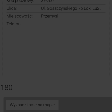
Kod pocztowy:
37-700
Ulica:
Ul. Goszczynskiego 7b Lok. Lu2 .
Miejscowość:
Przemysl
Telefon:
8180
Wyznacz trase na mapie