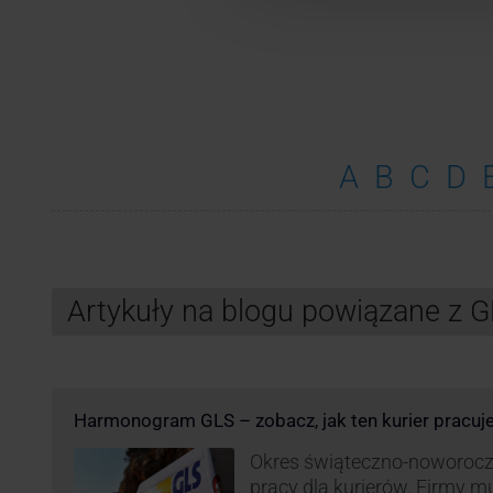
A
B
C
D
Artykuły na blogu powiązane z 
Harmonogram GLS – zobacz, jak ten kurier pracuj
Okres świąteczno-noworocz
pracy dla kurierów. Firmy 