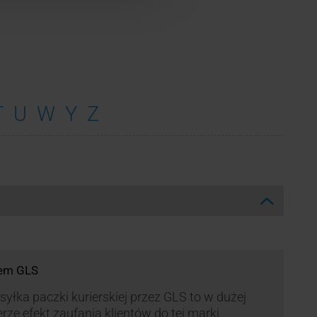
T
U
W
Y
Z
rem GLS
yłka paczki kurierskiej przez GLS to w dużej
rze efekt zaufania klientów do tej marki.