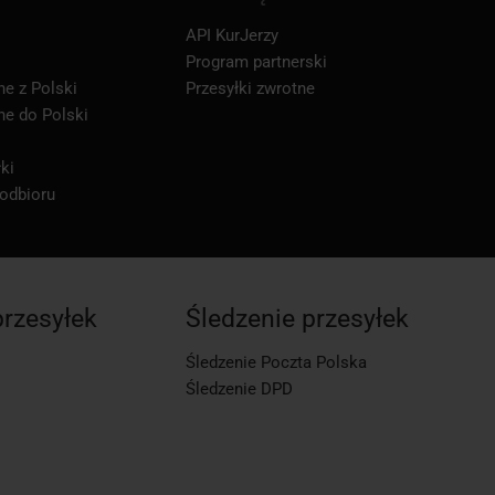
API KurJerzy
Program partnerski
ne z Polski
Przesyłki zwrotne
ne do Polski
ki
 odbioru
przesyłek
Śledzenie przesyłek
Śledzenie Poczta Polska
Śledzenie DPD