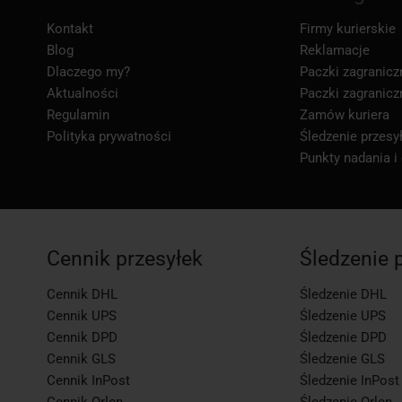
Kontakt
Firmy kurierskie
Blog
Reklamacje
Dlaczego my?
Paczki zagranicz
Aktualności
Paczki zagranicz
Regulamin
Zamów kuriera
Polityka prywatności
Śledzenie przesył
Punkty nadania i
Cennik przesyłek
Śledzenie 
Cennik DHL
Śledzenie DHL
Cennik UPS
Śledzenie UPS
Cennik DPD
Śledzenie DPD
Cennik GLS
Śledzenie GLS
Cennik InPost
Śledzenie InPost