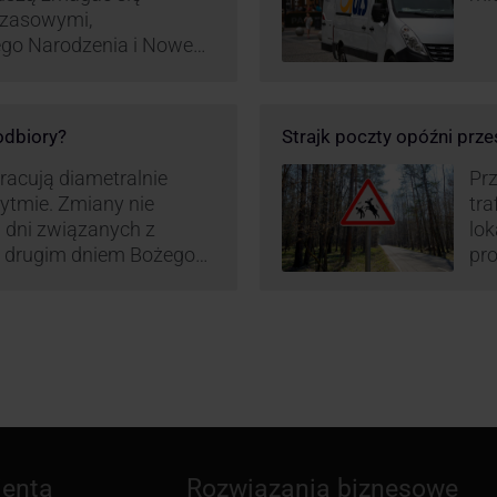
czasowymi,
ego Narodzenia i Nowego
ą zamówień detalicznych
tego względu zmieniony
irm. Zobacz harmonogram
 odbiory?
Strajk poczty opóźni prze
pracują diametralnie
Prz
rytmie. Zmiany nie
tra
 dni związanych z
lo
z drugim dniem Bożego
pro
zw
ienta
Rozwiązania biznesowe