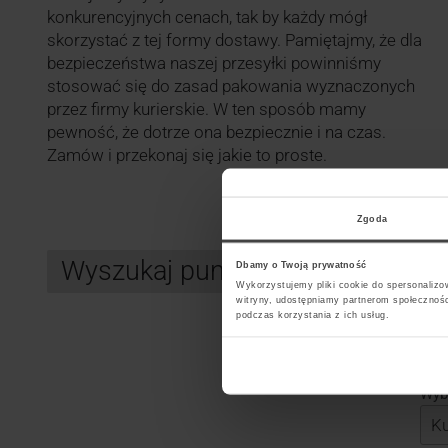
konkurencyjnych cenach, tak by każdy mógł
skorzystać z tej formy dostawy. Pamiętajmy, że dla
bezpieczeństwa naszej przesyłki powinniśmy
stosować się do zasad pakowania wyznaczonych
przez firmy kurierskie. W ten sposób mamy
pewność, że dotrze ona bezpiecznie i na czas.
Zamów i przekonaj się jakie to proste.
Zgoda
Wyszukaj punkt kurierski GLS
Dbamy o Twoją prywatność
Wykorzystujemy pliki cookie do spersonalizow
witryny, udostępniamy partnerom społecznoś
podczas korzystania z ich usług.
Search
Wybi