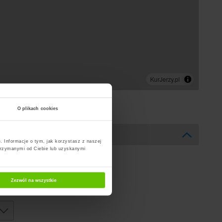
O plikach cookies
. Informacje o tym, jak korzystasz z naszej
trzymanymi od Ciebie lub uzyskanymi
Zezwól na wszystkie