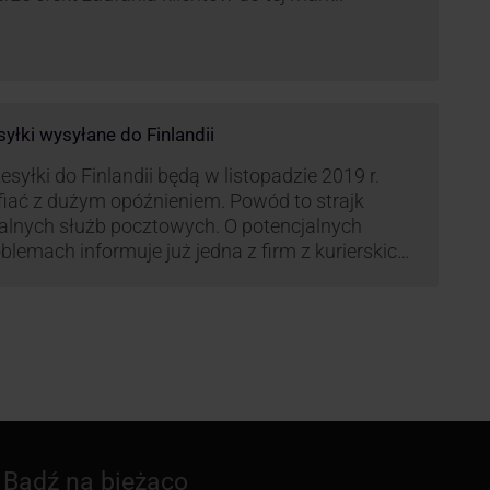
syłki wysyłane do Finlandii
esyłki do Finlandii będą w listopadzie 2019 r.
fiać z dużym opóźnieniem. Powód to strajk
kalnych służb pocztowych. O potencjalnych
blemach informuje już jedna z firm z kurierskich
iązana z serwisem KurJerzy.pl – GLS.
Bądź na bieżąco