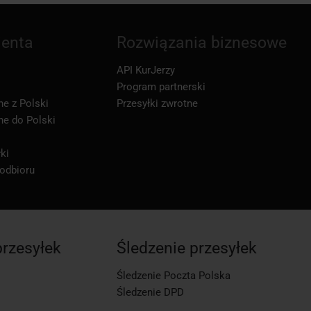
ienta
Rozwiązania biznesowe
API KurJerzy
Program partnerski
ne z Polski
Przesyłki zwrotne
ne do Polski
ki
 odbioru
przesyłek
Śledzenie przesyłek
Śledzenie Poczta Polska
Śledzenie DPD