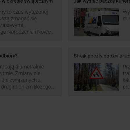
e w okresie świątecznym
Jak wysłać paczkę kurie
ny to czas wytężonej
Wys
muszą zmagać się
mie
czasowymi,
ego Narodzenia i Nowego
ą zamówień detalicznych
tego względu zmieniony
irm. Zobacz harmonogram
 odbiory?
Strajk poczty opóźni prze
pracują diametralnie
Prz
rytmie. Zmiany nie
tra
 dni związanych z
lo
z drugim dniem Bożego
pro
zw