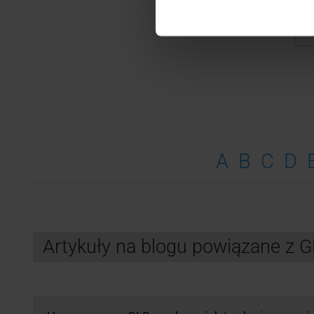
Wybi
A
B
C
D
Artykuły na blogu powiązane z 