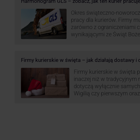
Harmonogram GLS – zobacz, jak ten kurier pracuj
Okres świąteczno-noworocz
pracy dla kurierów. Firmy 
zarówno z ograniczeniami 
wynikającymi ze Świąt Boż
Roku, jak i wzmożoną liczb
(prezenty, ozdoby etc.). Z 
może być też czas pracy f
Firmy kurierskie w święta – jak działają dostawy i
GLS na czas świąteczny!
Firmy kurierskie w święta 
inaczej niż w tradycyjnym 
dotyczą wyłącznie samych
Wigilią czy pierwszym ora
Narodzenia.