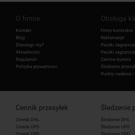
O firmie
Obsługa kl
Kontakt
Firmy kurierskie
Blog
Reklamacje
Dlaczego my?
Paczki zagranicz
Aktualności
Paczki zagranicz
Regulamin
Zamów kuriera
Polityka prywatności
Śledzenie przesył
Punkty nadania i
Cennik przesyłek
Śledzenie 
Cennik DHL
Śledzenie DHL
Cennik UPS
Śledzenie UPS
Cennik DPD
Śledzenie DPD