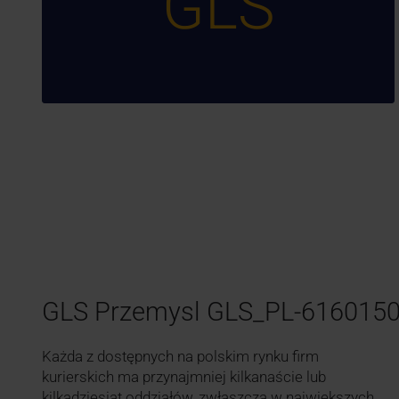
GLS
GLS Przemysl GLS_PL-616015
Każda z dostępnych na polskim rynku firm
kurierskich ma przynajmniej kilkanaście lub
kilkadziesiąt oddziałów, zwłaszcza w największych