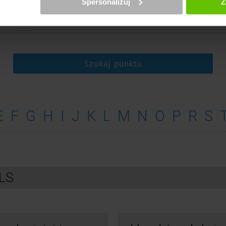
Spersonalizuj
Z
erz kuriera
Szukaj punktu
E
F
G
H
I
J
K
L
M
N
O
P
R
S
GLS