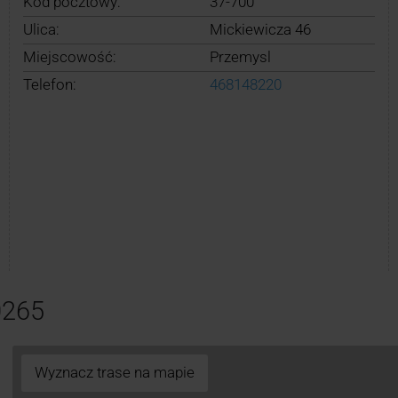
Kod pocztowy:
37-700
Ulica:
Mickiewicza 46
Miejscowość:
Przemysl
Telefon:
468148220
0265
Wyznacz trase na mapie