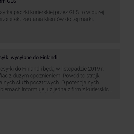
rem GLS
yłka paczki kurierskiej przez GLS to w dużej
rze efekt zaufania klientów do tej marki.
syłki wysyłane do Finlandii
esyłki do Finlandii będą w listopadzie 2019 r.
fiać z dużym opóźnieniem. Powód to strajk
kalnych służb pocztowych. O potencjalnych
blemach informuje już jedna z firm z kurierskich
iązana z serwisem KurJerzy.pl – GLS.