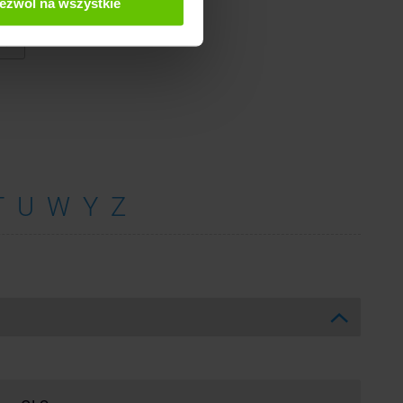
ezwól na wszystkie
T
U
W
Y
Z