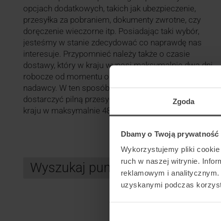
opcjach dodatkowych, takich jak ubezpieczenie,
przesyłka za pobraniem, dokumenty zwrotne, czy
doręczenie wieczorne itp. Posiadając taki wybór,
jesteśmy w stanie zdecydować co naprawdę nas
interesuje. Przypomnieć należy także o czasie
dostawy, który w kraju wynosi maksymalnie dwa dni
robocze od momentu odebrania przesyłki od
nadawcy. W ten sposób mamy sposobność
dostarczyć pilną przesyłkę nawet na drugi koniec
Zgoda
kraju w maksymalnie 48 h.
Dbamy o Twoją prywatność
Wykorzystujemy pliki cookie 
ruch w naszej witrynie. Inf
Wyszukaj punkt kurierski GLS
reklamowym i analitycznym. 
uzyskanymi podczas korzysta
Search