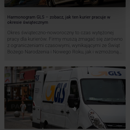
Harmonogram GLS – zobacz, jak ten kurier pracuje w
okresie świątecznym
Okres świąteczno-noworoczny to czas wytężonej
pracy dla kurierów. Firmy muszą zmagać się zarówno
z ograniczeniami czasowymi, wynikającymi ze Świąt
Bożego Narodzenia i Nowego Roku, jak i wzmożoną
liczbą zamówień detalicznych (prezenty, ozdoby etc.).
Z tego względu zmieniony może być też czas pracy
firm. Zobacz harmonogram GLS na czas świąteczny!