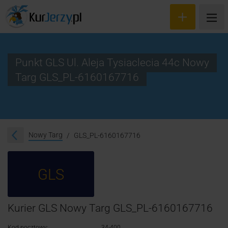
Punkt GLS Ul. Aleja Tysiaclecia 44c Nowy
Targ GLS_PL-6160167716
Wyceń przesyłkę
Zamów kuriera
Śledzenie przesyłki
Nowy Targ
GLS_PL-6160167716
Blog
GLS
Cennik
Kontakt
Kurier GLS Nowy Targ GLS_PL-6160167716
Kod pocztowy:
34-400