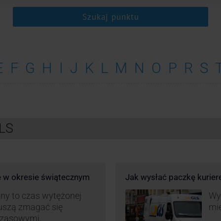
Szukaj punktu
E
F
G
H
I
J
K
L
M
N
O
P
R
S
GLS
e w okresie świątecznym
Jak wysłać paczkę kurie
ny to czas wytężonej
Wys
muszą zmagać się
mie
czasowymi,