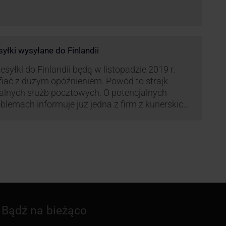
syłki wysyłane do Finlandii
esyłki do Finlandii będą w listopadzie 2019 r.
fiać z dużym opóźnieniem. Powód to strajk
kalnych służb pocztowych. O potencjalnych
blemach informuje już jedna z firm z kurierskich
iązana z serwisem KurJerzy.pl – GLS.
Bądź na bieżąco