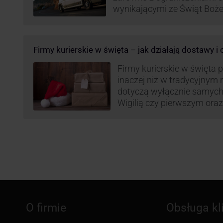
wynikającymi ze Świąt Boż
Roku, jak i wzmożoną liczb
(prezenty, ozdoby etc.). Z 
może być też czas pracy f
Firmy kurierskie w święta – jak działają dostawy i
GLS na czas świąteczny!
Firmy kurierskie w święta 
inaczej niż w tradycyjnym 
dotyczą wyłącznie samych
Wigilią czy pierwszym ora
Narodzenia.
O firmie
Obsługa kl