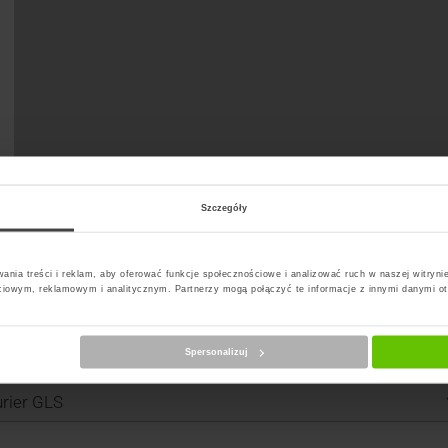
Szczegóły
ania treści i reklam, aby oferować funkcje społecznościowe i analizować ruch w naszej witrynie
ciowym, reklamowym i analitycznym. Partnerzy mogą połączyć te informacje z innymi danymi o
Spersonalizuj
erz kuriera