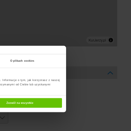
O plikach cookies
. Informacje o tym, jak korzystasz z naszej
trzymanymi od Ciebie lub uzyskanymi
Zezwól na wszystkie