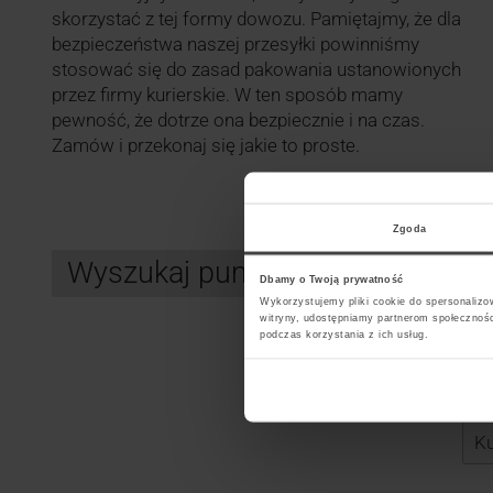
skorzystać z tej formy dowozu. Pamiętajmy, że dla
bezpieczeństwa naszej przesyłki powinniśmy
stosować się do zasad pakowania ustanowionych
przez firmy kurierskie. W ten sposób mamy
pewność, że dotrze ona bezpiecznie i na czas.
Zamów i przekonaj się jakie to proste.
Zgoda
Wyszukaj punkt kurierski GLS
Dbamy o Twoją prywatność
Wykorzystujemy pliki cookie do spersonalizow
witryny, udostępniamy partnerom społecznoś
podczas korzystania z ich usług.
Search
Wybi