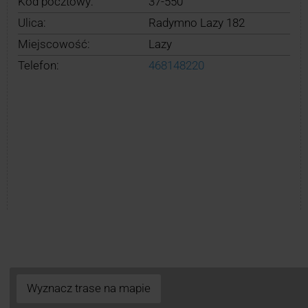
Kod pocztowy:
37-550
Ulica:
Radymno Lazy 182
Miejscowość:
Lazy
Telefon:
468148220
Wyznacz trase na mapie