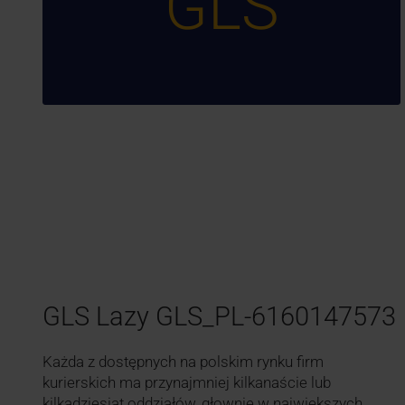
GLS
GLS Lazy GLS_PL-6160147573
Każda z dostępnych na polskim rynku firm
kurierskich ma przynajmniej kilkanaście lub
kilkadziesiąt oddziałów, głownie w największych