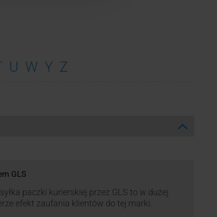
T
U
W
Y
Z
rem GLS
yłka paczki kurierskiej przez GLS to w dużej
rze efekt zaufania klientów do tej marki.