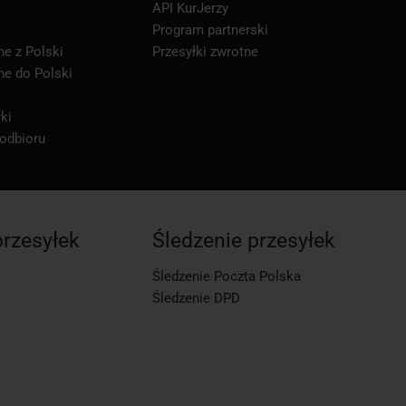
API KurJerzy
Program partnerski
ne z Polski
Przesyłki zwrotne
ne do Polski
ki
 odbioru
przesyłek
Śledzenie przesyłek
Śledzenie Poczta Polska
Śledzenie DPD