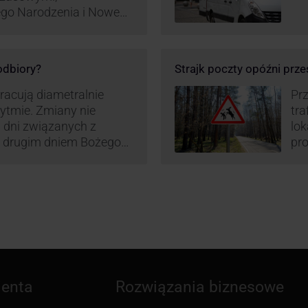
ego Narodzenia i Nowego
ą zamówień detalicznych
tego względu zmieniony
irm. Zobacz harmonogram
 odbiory?
Strajk poczty opóźni prze
pracują diametralnie
Prz
rytmie. Zmiany nie
tra
 dni związanych z
lo
z drugim dniem Bożego
pro
zw
ienta
Rozwiązania biznesowe