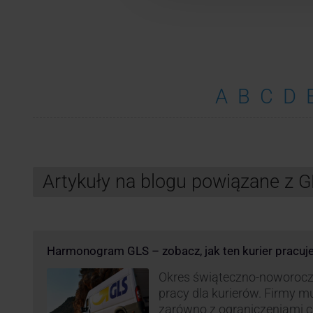
A
B
C
D
Artykuły na blogu powiązane z 
Harmonogram GLS – zobacz, jak ten kurier pracuj
Okres świąteczno-noworocz
pracy dla kurierów. Firmy 
zarówno z ograniczeniami 