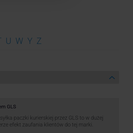
T
U
W
Y
Z
rem GLS
yłka paczki kurierskiej przez GLS to w dużej
rze efekt zaufania klientów do tej marki.