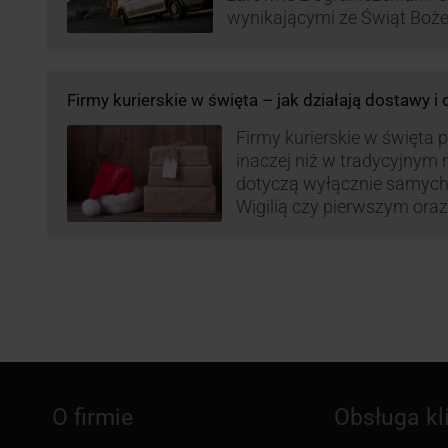
wynikającymi ze Świąt Boż
Roku, jak i wzmożoną liczb
(prezenty, ozdoby etc.). Z 
może być też czas pracy f
Firmy kurierskie w święta – jak działają dostawy i
GLS na czas świąteczny!
Firmy kurierskie w święta 
inaczej niż w tradycyjnym 
dotyczą wyłącznie samych
Wigilią czy pierwszym ora
Narodzenia.
O firmie
Obsługa kl