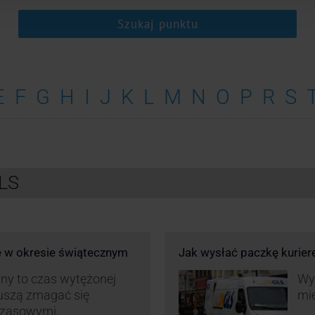
Szukaj punktu
E
F
G
H
I
J
K
L
M
N
O
P
R
S
GLS
e w okresie świątecznym
Jak wysłać paczkę kurie
ny to czas wytężonej
Wys
muszą zmagać się
mie
czasowymi,