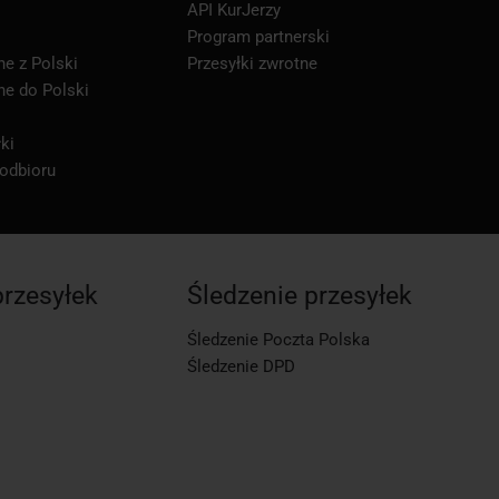
API KurJerzy
Program partnerski
ne z Polski
Przesyłki zwrotne
ne do Polski
ki
 odbioru
przesyłek
Śledzenie przesyłek
Śledzenie Poczta Polska
Śledzenie DPD