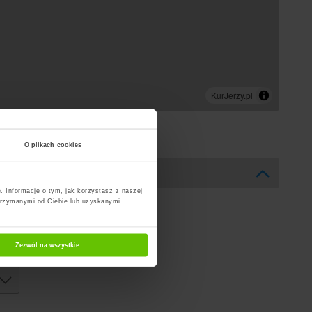
O plikach cookies
. Informacje o tym, jak korzystasz z naszej
trzymanymi od Ciebie lub uzyskanymi
Zezwól na wszystkie