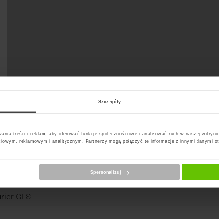
Szczegóły
ania treści i reklam, aby oferować funkcje społecznościowe i analizować ruch w naszej witrynie
ciowym, reklamowym i analitycznym. Partnerzy mogą połączyć te informacje z innymi danymi o
Spersonalizuj
erz kuriera