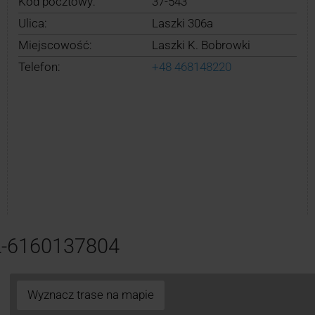
Kod pocztowy:
37-543
Ulica:
Laszki 306a
Miejscowość:
Laszki K. Bobrowki
Telefon:
+48 468148220
L-6160137804
Wyznacz trase na mapie