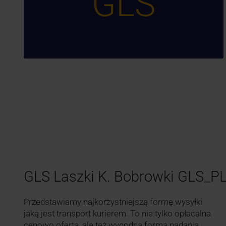
GLS
GLS Laszki K. Bobrowki GLS_P
Przedstawiamy najkorzystniejszą formę wysyłki
jaką jest transport kurierem. To nie tylko opłacalna
cenowo oferta, ale też wygodna forma nadania