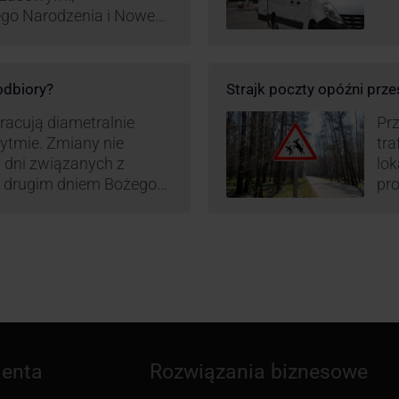
ego Narodzenia i Nowego
ą zamówień detalicznych
tego względu zmieniony
irm. Zobacz harmonogram
 odbiory?
Strajk poczty opóźni prze
pracują diametralnie
Prz
rytmie. Zmiany nie
tra
 dni związanych z
lo
z drugim dniem Bożego
pro
zw
ienta
Rozwiązania biznesowe