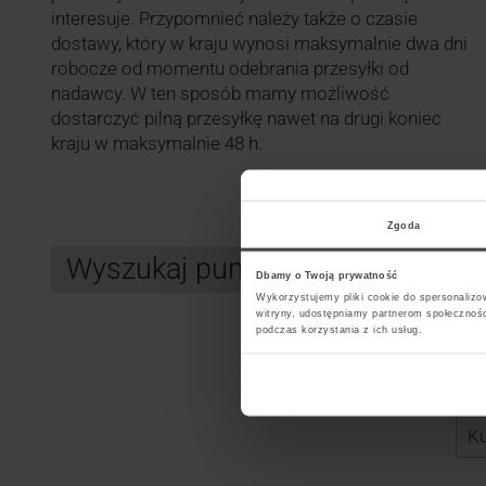
interesuje. Przypomnieć należy także o czasie
dostawy, który w kraju wynosi maksymalnie dwa dni
robocze od momentu odebrania przesyłki od
nadawcy. W ten sposób mamy możliwość
dostarczyć pilną przesyłkę nawet na drugi koniec
kraju w maksymalnie 48 h.
Zgoda
Wyszukaj punkt kurierski GLS
Dbamy o Twoją prywatność
Wykorzystujemy pliki cookie do spersonalizow
witryny, udostępniamy partnerom społecznoś
podczas korzystania z ich usług.
Search
Wybi