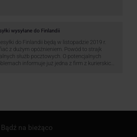
syłki wysyłane do Finlandii
esyłki do Finlandii będą w listopadzie 2019 r.
fiać z dużym opóźnieniem. Powód to strajk
kalnych służb pocztowych. O potencjalnych
blemach informuje już jedna z firm z kurierskich
iązana z serwisem KurJerzy.pl – GLS.
Bądź na bieżąco