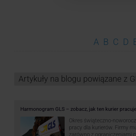
A
B
C
D
Artykuły na blogu powiązane z 
Harmonogram GLS – zobacz, jak ten kurier pracuj
Okres świąteczno-noworocz
pracy dla kurierów. Firmy 
zarówno z ograniczeniami 