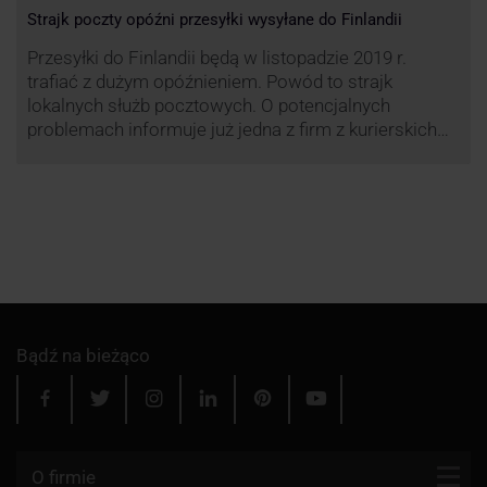
Strajk poczty opóźni przesyłki wysyłane do Finlandii
Przesyłki do Finlandii będą w listopadzie 2019 r.
trafiać z dużym opóźnieniem. Powód to strajk
lokalnych służb pocztowych. O potencjalnych
problemach informuje już jedna z firm z kurierskich
związana z serwisem KurJerzy.pl – GLS.
Bądź na bieżąco
O firmie