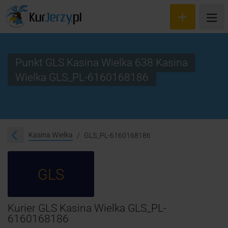
Punkt GLS Kasina Wielka 638 Kasina
Wielka GLS_PL-6160168186
Wyceń przesyłkę
Zamów kuriera
Śledzenie przesyłki
Kasina Wielka
GLS_PL-6160168186
Blog
GLS
Cennik
Kontakt
Kurier GLS Kasina Wielka GLS_PL-
6160168186