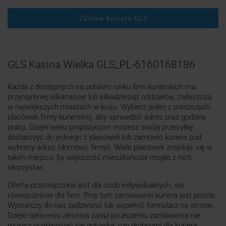
Zamów kuriera GLS
GLS Kasina Wielka GLS_PL-6160168186
Każda z dostępnych na polskim rynku firm kurierskich ma
przynajmniej kilkanaście lub kilkadziesiąt oddziałów, zwłaszcza
w największych miastach w kraju. Wybierz jeden z poniższych
placówek firmy kurierskiej, aby sprawdzić adres oraz godziny
pracy. Dzięki wielu propozycjom możesz swoją przesyłkę
dostarczyć do jednego z placówek lub zamówić kuriera pod
wybrany adres (domowy, firmy). Wiele placówek znajduje się w
takim miejscu, by większość mieszkańców mogła z nich
skorzystać.
Oferta przeznaczona jest dla osób indywidualnych, ale
równocześnie dla firm. Przy tym zamawianie kuriera jest proste.
Wystarczy do nas zadzwonić lub wypełnić formularz na stronie.
Dzięki opłaceniu zlecenia zaraz po złożeniu zamówienia nie
musisz przejmować się gotówką, czy drobnymi dla kuriera.