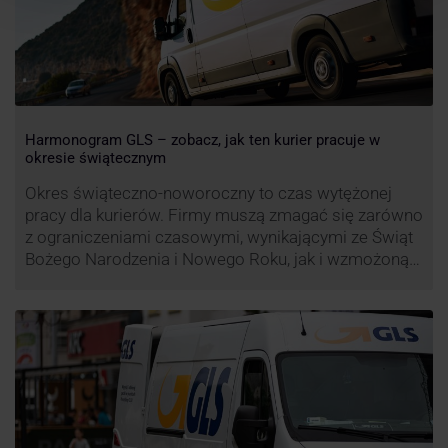
Harmonogram GLS – zobacz, jak ten kurier pracuje w
okresie świątecznym
Okres świąteczno-noworoczny to czas wytężonej
pracy dla kurierów. Firmy muszą zmagać się zarówno
z ograniczeniami czasowymi, wynikającymi ze Świąt
Bożego Narodzenia i Nowego Roku, jak i wzmożoną
liczbą zamówień detalicznych (prezenty, ozdoby etc.).
Z tego względu zmieniony może być też czas pracy
firm. Zobacz harmonogram GLS na czas świąteczny!