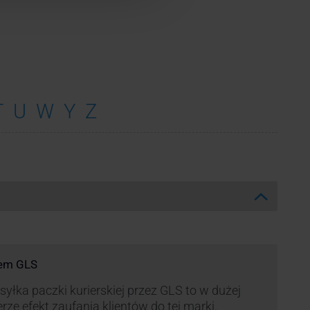
T
U
W
Y
Z
rem GLS
yłka paczki kurierskiej przez GLS to w dużej
rze efekt zaufania klientów do tej marki.