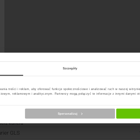
Szczegóły
ania treści i reklam, aby oferować funkcje społecznościowe i analizować ruch w naszej witrynie
ciowym, reklamowym i analitycznym. Partnerzy mogą połączyć te informacje z innymi danymi o
Spersonalizuj
erz kuriera