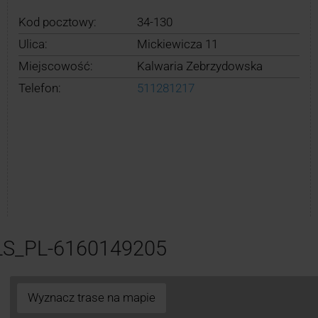
Kod pocztowy:
34-130
Ulica:
Mickiewicza 11
Miejscowość:
Kalwaria Zebrzydowska
Telefon:
511281217
LS_PL-6160149205
Wyznacz trase na mapie