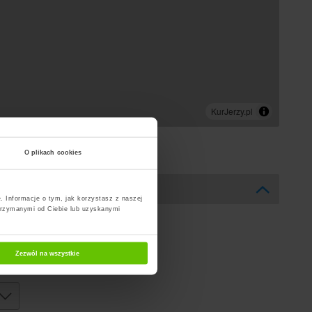
O plikach cookies
. Informacje o tym, jak korzystasz z naszej
trzymanymi od Ciebie lub uzyskanymi
Zezwól na wszystkie