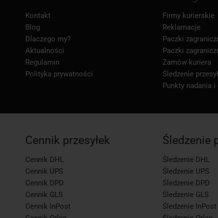
Kontakt
Firmy kurierskie
Blog
Reklamacje
Dlaczego my?
Paczki zagranicz
Aktualności
Paczki zagranicz
Regulamin
Zamów kuriera
Polityka prywatności
Śledzenie przesył
Punkty nadania i
Cennik przesyłek
Śledzenie 
Cennik DHL
Śledzenie DHL
Cennik UPS
Śledzenie UPS
Cennik DPD
Śledzenie DPD
Cennik GLS
Śledzenie GLS
Cennik InPost
Śledzenie InPost