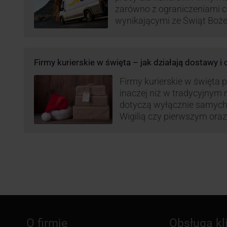
zarówno z ograniczeniami 
wynikającymi ze Świąt Boż
Roku, jak i wzmożoną liczb
(prezenty, ozdoby etc.). Z 
może być też czas pracy f
Firmy kurierskie w święta – jak działają dostawy i
GLS na czas świąteczny!
Firmy kurierskie w święta 
inaczej niż w tradycyjnym 
dotyczą wyłącznie samych
Wigilią czy pierwszym ora
Narodzenia.
O firmie
Obsługa kl