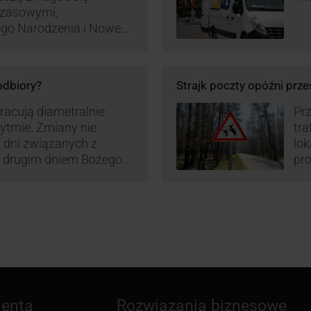
czasowymi,
ego Narodzenia i Nowego
ą zamówień detalicznych
tego względu zmieniony
irm. Zobacz harmonogram
 odbiory?
Strajk poczty opóźni prze
pracują diametralnie
Prz
rytmie. Zmiany nie
tra
 dni związanych z
lo
z drugim dniem Bożego
pro
zw
ienta
Rozwiązania biznesowe