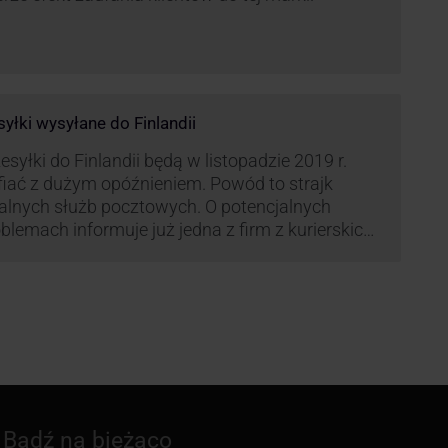
syłki wysyłane do Finlandii
esyłki do Finlandii będą w listopadzie 2019 r.
fiać z dużym opóźnieniem. Powód to strajk
kalnych służb pocztowych. O potencjalnych
blemach informuje już jedna z firm z kurierskich
iązana z serwisem KurJerzy.pl – GLS.
Bądź na bieżąco