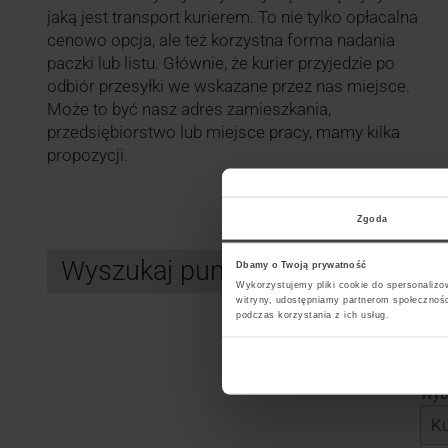
jaką jest transport kurierem. To nie tylko opłacalna
cenowo opcja, ale też korzystna forma nadania
paczki lub listu. Głównie, że kurier przyjedzie po
odbiór przesyłki we wskazane przez nas miejsce.
Może to być nasz adres zamieszkania,
przedsiębiorstwo lub miejsce pracy, mamy kilka
propozycji.
Zgoda
Wyszukaj punkt kurierski GLS
Dbamy o Twoją prywatność
Wykorzystujemy pliki cookie do spersonalizow
witryny, udostępniamy partnerom społecznoś
podczas korzystania z ich usług.
Search
Wybi