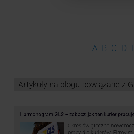
A
B
C
D
Artykuły na blogu powiązane z 
Harmonogram GLS – zobacz, jak ten kurier pracuj
Okres świąteczno-noworocz
pracy dla kurierów. Firmy 