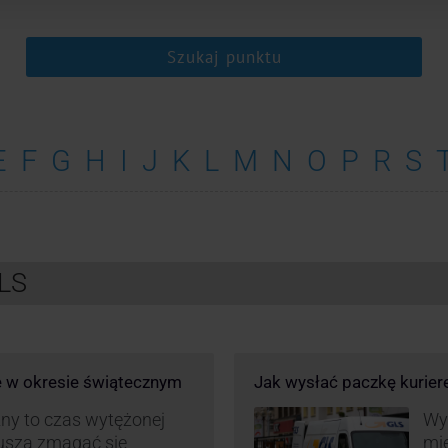
Szukaj punktu
E
F
G
H
I
J
K
L
M
N
O
P
R
S
GLS
e w okresie świątecznym
Jak wysłać paczkę kurie
ny to czas wytężonej
Wys
muszą zmagać się
mie