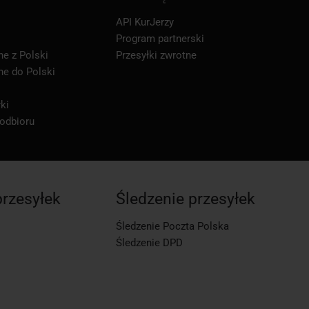
API KurJerzy
Program partnerski
ne z Polski
Przesyłki zwrotne
ne do Polski
ki
 odbioru
przesyłek
Śledzenie przesyłek
Śledzenie Poczta Polska
Śledzenie DPD