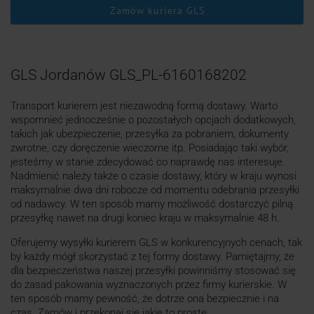
Zamów kuriera GLS
GLS Jordanów GLS_PL-6160168202
Transport kurierem jest niezawodną formą dostawy. Warto
wspomnieć jednocześnie o pozostałych opcjach dodatkowych,
takich jak ubezpieczenie, przesyłka za pobraniem, dokumenty
zwrotne, czy doręczenie wieczorne itp. Posiadając taki wybór,
jesteśmy w stanie zdecydować co naprawdę nas interesuje.
Nadmienić należy także o czasie dostawy, który w kraju wynosi
maksymalnie dwa dni robocze od momentu odebrania przesyłki
od nadawcy. W ten sposób mamy możliwość dostarczyć pilną
przesyłkę nawet na drugi koniec kraju w maksymalnie 48 h.
Oferujemy wysyłki kurierem GLS w konkurencyjnych cenach, tak
by każdy mógł skorzystać z tej formy dostawy. Pamiętajmy, że
dla bezpieczeństwa naszej przesyłki powinniśmy stosować się
do zasad pakowania wyznaczonych przez firmy kurierskie. W
ten sposób mamy pewność, że dotrze ona bezpiecznie i na
czas. Zamów i przekonaj się jakie to proste.