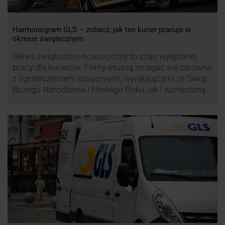
Harmonogram GLS – zobacz, jak ten kurier pracuje w
okresie świątecznym
Okres świąteczno-noworoczny to czas wytężonej
pracy dla kurierów. Firmy muszą zmagać się zarówno
z ograniczeniami czasowymi, wynikającymi ze Świąt
Bożego Narodzenia i Nowego Roku, jak i wzmożoną
liczbą zamówień detalicznych (prezenty, ozdoby etc.).
Z tego względu zmieniony może być też czas pracy
firm. Zobacz harmonogram GLS na czas świąteczny!