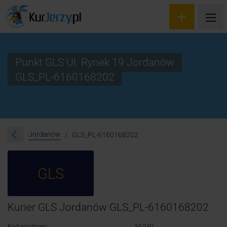
Punkt GLS Ul. Rynek 19 Jordanów
GLS_PL-6160168202
Wyceń przesyłkę
Zamów kuriera
Śledzenie przesyłki
Jordanów
GLS_PL-6160168202
Blog
GLS
Cennik
Kontakt
Kurier GLS Jordanów GLS_PL-6160168202
Kod pocztowy:
34-240