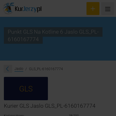
Punkt GLS Na Kotline 6 Jaslo GLS_PL-
6160167774
Wyceń przesyłkę
Zamów kuriera
Śledzenie przesyłki
Jaslo
GLS_PL-6160167774
Blog
GLS
Cennik
Kontakt
Kurier GLS Jaslo GLS_PL-6160167774
Kod pocztowy:
38-200