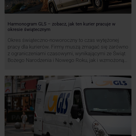
Harmonogram GLS – zobacz, jak ten kurier pracuje w
okresie świątecznym
Okres świąteczno-noworoczny to czas wytężonej
pracy dla kurierów. Firmy muszą zmagać się zarówno
z ograniczeniami czasowymi, wynikającymi ze Świąt
Bożego Narodzenia i Nowego Roku, jak i wzmożoną
liczbą zamówień detalicznych (prezenty, ozdoby etc.).
Z tego względu zmieniony może być też czas pracy
firm. Zobacz harmonogram GLS na czas świąteczny!