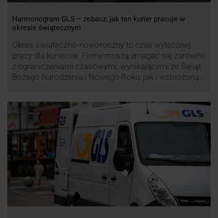
Harmonogram GLS – zobacz, jak ten kurier pracuje w
okresie świątecznym
Okres świąteczno-noworoczny to czas wytężonej
pracy dla kurierów. Firmy muszą zmagać się zarówno
z ograniczeniami czasowymi, wynikającymi ze Świąt
Bożego Narodzenia i Nowego Roku, jak i wzmożoną
liczbą zamówień detalicznych (prezenty, ozdoby etc.).
Z tego względu zmieniony może być też czas pracy
firm. Zobacz harmonogram GLS na czas świąteczny!