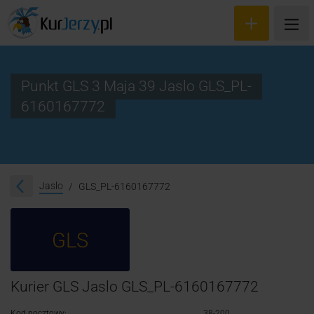
Punkt GLS 3 Maja 39 Jaslo GLS_PL-
6160167772
Wyceń przesyłkę
Zamów kuriera
Śledzenie przesyłki
Jaslo
GLS_PL-6160167772
Blog
GLS
Cennik
Kontakt
Kurier GLS Jaslo GLS_PL-6160167772
Kod pocztowy:
38-200