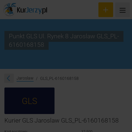
Punkt GLS Ul. Rynek 8 Jaroslaw GLS_PL-
6160168158
Wyceń przesyłkę
Zamów kuriera
Śledzenie przesyłki
Jaroslaw
GLS_PL-6160168158
Blog
GLS
Cennik
Kontakt
Kurier GLS Jaroslaw GLS_PL-6160168158
Kod pocztowy:
37-500