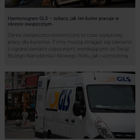
Harmonogram GLS – zobacz, jak ten kurier pracuje w
okresie świątecznym
Okres świąteczno-noworoczny to czas wytężonej
pracy dla kurierów. Firmy muszą zmagać się zarówno
z ograniczeniami czasowymi, wynikającymi ze Świąt
Bożego Narodzenia i Nowego Roku, jak i wzmożoną
liczbą zamówień detalicznych (prezenty, ozdoby etc.).
Z tego względu zmieniony może być też czas pracy
firm. Zobacz harmonogram GLS na czas świąteczny!