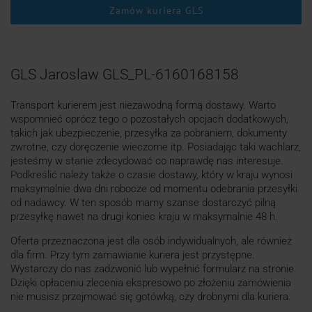
Zamów kuriera GLS
GLS Jaroslaw GLS_PL-6160168158
Transport kurierem jest niezawodną formą dostawy. Warto
wspomnieć oprócz tego o pozostałych opcjach dodatkowych,
takich jak ubezpieczenie, przesyłka za pobraniem, dokumenty
zwrotne, czy doręczenie wieczorne itp. Posiadając taki wachlarz,
jesteśmy w stanie zdecydować co naprawdę nas interesuje.
Podkreślić należy także o czasie dostawy, który w kraju wynosi
maksymalnie dwa dni robocze od momentu odebrania przesyłki
od nadawcy. W ten sposób mamy szanse dostarczyć pilną
przesyłkę nawet na drugi koniec kraju w maksymalnie 48 h.
Oferta przeznaczona jest dla osób indywidualnych, ale również
dla firm. Przy tym zamawianie kuriera jest przystępne.
Wystarczy do nas zadzwonić lub wypełnić formularz na stronie.
Dzięki opłaceniu zlecenia ekspresowo po złożeniu zamówienia
nie musisz przejmować się gotówką, czy drobnymi dla kuriera.