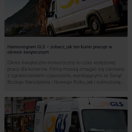
Harmonogram GLS – zobacz, jak ten kurier pracuje w
okresie świątecznym
Okres świąteczno-noworoczny to czas wytężonej
pracy dla kurierów. Firmy muszą zmagać się zarówno
z ograniczeniami czasowymi, wynikającymi ze Świąt
Bożego Narodzenia i Nowego Roku, jak i wzmożoną
liczbą zamówień detalicznych (prezenty, ozdoby etc.).
Z tego względu zmieniony może być też czas pracy
firm. Zobacz harmonogram GLS na czas świąteczny!