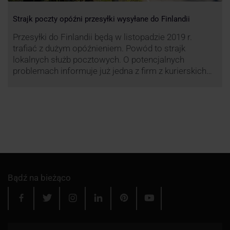
Strajk poczty opóźni przesyłki wysyłane do Finlandii
Przesyłki do Finlandii będą w listopadzie 2019 r.
trafiać z dużym opóźnieniem. Powód to strajk
lokalnych służb pocztowych. O potencjalnych
problemach informuje już jedna z firm z kurierskich
związana z serwisem KurJerzy.pl – GLS.
Bądź na bieżąco