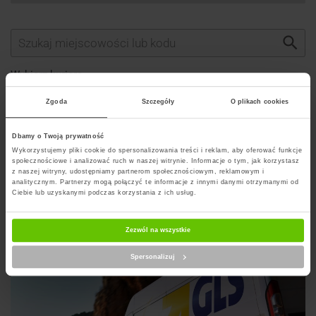
Wybierz kuriera
Zgoda
Szczegóły
O plikach cookies
Dbamy o Twoją prywatność
Szukaj punktu
Wykorzystujemy pliki cookie do spersonalizowania treści i reklam, aby oferować funkcje
społecznościowe i analizować ruch w naszej witrynie. Informacje o tym, jak korzystasz
z naszej witryny, udostępniamy partnerom społecznościowym, reklamowym i
analitycznym. Partnerzy mogą połączyć te informacje z innymi danymi otrzymanymi od
Ciebie lub uzyskanymi podczas korzystania z ich usług.
Artykuły na blogu powiązane z GLS
Zezwól na wszystkie
Spersonalizuj