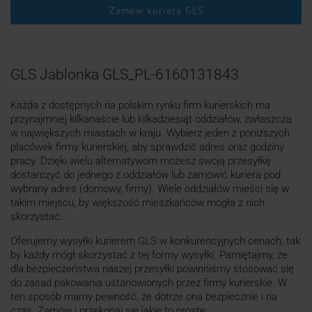
Zamów kuriera GLS
GLS Jablonka GLS_PL-6160131843
Każda z dostępnych na polskim rynku firm kurierskich ma
przynajmniej kilkanaście lub kilkadziesiąt oddziałów, zwłaszcza
w największych miastach w kraju. Wybierz jeden z poniższych
placówek firmy kurierskiej, aby sprawdzić adres oraz godziny
pracy. Dzięki wielu alternatywom możesz swoją przesyłkę
dostarczyć do jednego z oddziałów lub zamówić kuriera pod
wybrany adres (domowy, firmy). Wiele oddziałów mieści się w
takim miejscu, by większość mieszkańców mogła z nich
skorzystać.
Oferujemy wysyłki kurierem GLS w konkurencyjnych cenach, tak
by każdy mógł skorzystać z tej formy wysyłki. Pamiętajmy, że
dla bezpieczeństwa naszej przesyłki powinniśmy stosować się
do zasad pakowania ustanowionych przez firmy kurierskie. W
ten sposób mamy pewność, że dotrze ona bezpiecznie i na
czas. Zamów i przekonaj się jakie to proste.