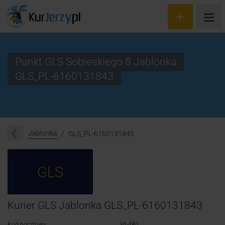
Punkt GLS Sobieskiego 8 Jablonka
GLS_PL-6160131843
Wyceń przesyłkę
Zamów kuriera
Śledzenie przesyłki
Jablonka
GLS_PL-6160131843
Blog
GLS
Cennik
Kontakt
Kurier GLS Jablonka GLS_PL-6160131843
Kod pocztowy:
34-480