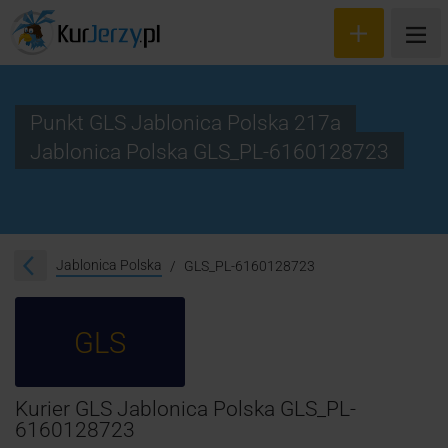
Punkt GLS Jablonica Polska 217a
Jablonica Polska GLS_PL-6160128723
Wyceń przesyłkę
Zamów kuriera
Śledzenie przesyłki
Jablonica Polska
GLS_PL-6160128723
Blog
GLS
Cennik
Kontakt
Kurier GLS Jablonica Polska GLS_PL-
6160128723