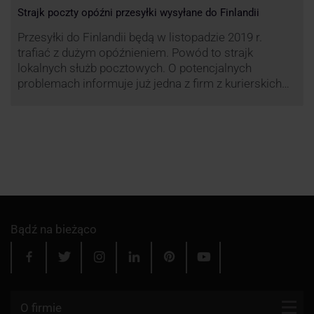
Strajk poczty opóźni przesyłki wysyłane do Finlandii
Przesyłki do Finlandii będą w listopadzie 2019 r.
trafiać z dużym opóźnieniem. Powód to strajk
lokalnych służb pocztowych. O potencjalnych
problemach informuje już jedna z firm z kurierskich
związana z serwisem KurJerzy.pl – GLS.
Bądź na bieżąco
O firmie