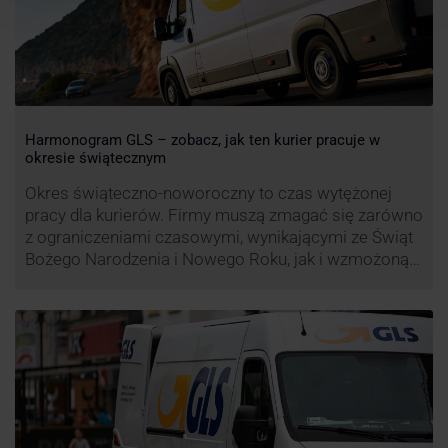
Harmonogram GLS – zobacz, jak ten kurier pracuje w
okresie świątecznym
Okres świąteczno-noworoczny to czas wytężonej
pracy dla kurierów. Firmy muszą zmagać się zarówno
z ograniczeniami czasowymi, wynikającymi ze Świąt
Bożego Narodzenia i Nowego Roku, jak i wzmożoną
liczbą zamówień detalicznych (prezenty, ozdoby etc.).
Z tego względu zmieniony może być też czas pracy
firm. Zobacz harmonogram GLS na czas świąteczny!