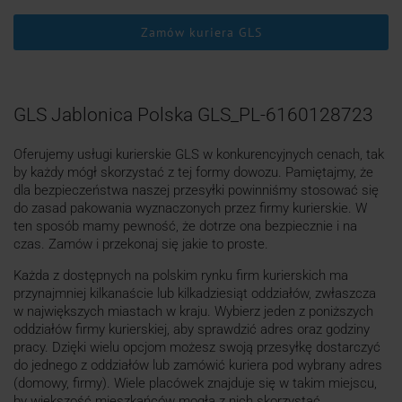
Zamów kuriera GLS
GLS Jablonica Polska GLS_PL-6160128723
Oferujemy usługi kurierskie GLS w konkurencyjnych cenach, tak
by każdy mógł skorzystać z tej formy dowozu. Pamiętajmy, że
dla bezpieczeństwa naszej przesyłki powinniśmy stosować się
do zasad pakowania wyznaczonych przez firmy kurierskie. W
ten sposób mamy pewność, że dotrze ona bezpiecznie i na
czas. Zamów i przekonaj się jakie to proste.
Każda z dostępnych na polskim rynku firm kurierskich ma
przynajmniej kilkanaście lub kilkadziesiąt oddziałów, zwłaszcza
w największych miastach w kraju. Wybierz jeden z poniższych
oddziałów firmy kurierskiej, aby sprawdzić adres oraz godziny
pracy. Dzięki wielu opcjom możesz swoją przesyłkę dostarczyć
do jednego z oddziałów lub zamówić kuriera pod wybrany adres
(domowy, firmy). Wiele placówek znajduje się w takim miejscu,
by większość mieszkańców mogła z nich skorzystać.