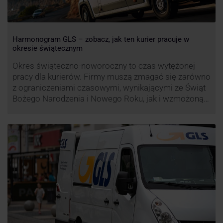
Harmonogram GLS – zobacz, jak ten kurier pracuje w
okresie świątecznym
Okres świąteczno-noworoczny to czas wytężonej
pracy dla kurierów. Firmy muszą zmagać się zarówno
z ograniczeniami czasowymi, wynikającymi ze Świąt
Bożego Narodzenia i Nowego Roku, jak i wzmożoną
liczbą zamówień detalicznych (prezenty, ozdoby etc.).
Z tego względu zmieniony może być też czas pracy
firm. Zobacz harmonogram GLS na czas świąteczny!