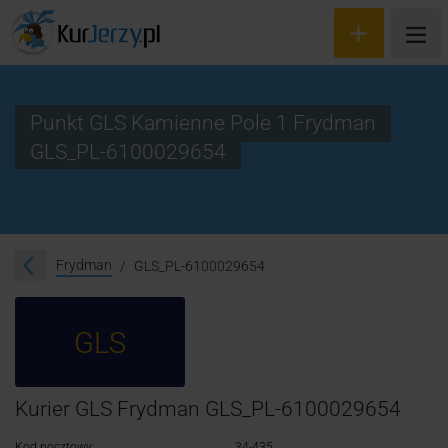
Punkt GLS Kamienne Pole 1 Frydman
GLS_PL-6100029654
Wyceń przesyłkę
Zamów kuriera
Śledzenie przesyłki
Frydman
GLS_PL-6100029654
Blog
GLS
Cennik
Kontakt
Kurier GLS Frydman GLS_PL-6100029654
Kod pocztowy:
34-435