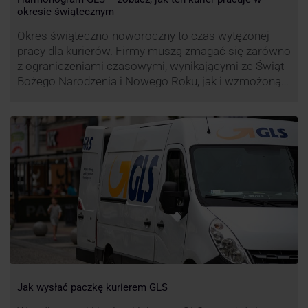
okresie świątecznym
Okres świąteczno-noworoczny to czas wytężonej
pracy dla kurierów. Firmy muszą zmagać się zarówno
z ograniczeniami czasowymi, wynikającymi ze Świąt
Bożego Narodzenia i Nowego Roku, jak i wzmożoną
liczbą zamówień detalicznych (prezenty, ozdoby etc.).
Z tego względu zmieniony może być też czas pracy
firm. Zobacz harmonogram GLS na czas świąteczny!
Jak wysłać paczkę kurierem GLS