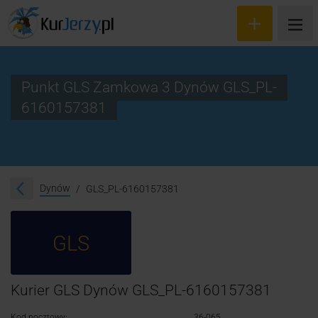
Punkt GLS Zamkowa 3 Dynów GLS_PL-
6160157381
Wyceń przesyłkę
Zamów kuriera
Śledzenie przesyłki
Dynów
GLS_PL-6160157381
Blog
GLS
Cennik
Kontakt
Kurier GLS Dynów GLS_PL-6160157381
Kod pocztowy:
36-065