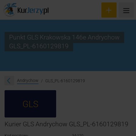
Punkt GLS Krakowska 146e Andrychow
GLS_PL-6160129819
Wyceń przesyłkę
Zamów kuriera
Śledzenie przesyłki
Andrychow
GLS_PL-6160129819
Blog
GLS
Cennik
Kontakt
Kurier GLS Andrychow GLS_PL-6160129819
Kod pocztowy:
34-120