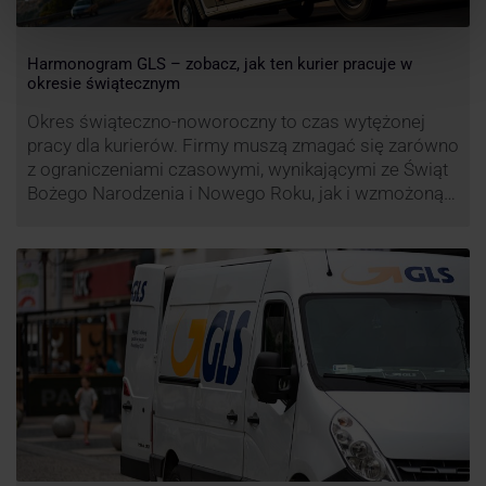
Harmonogram GLS – zobacz, jak ten kurier pracuje w
okresie świątecznym
Okres świąteczno-noworoczny to czas wytężonej
pracy dla kurierów. Firmy muszą zmagać się zarówno
z ograniczeniami czasowymi, wynikającymi ze Świąt
Bożego Narodzenia i Nowego Roku, jak i wzmożoną
liczbą zamówień detalicznych (prezenty, ozdoby etc.).
Z tego względu zmieniony może być też czas pracy
firm. Zobacz harmonogram GLS na czas świąteczny!