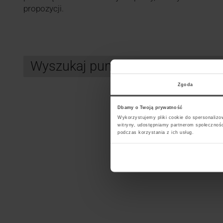
propozycji.
Wyszukaj punkt kurierski UPS
Zgoda
Search
Dbamy o Twoją prywatność
Wykorzystujemy pliki cookie do spersonalizow
witryny, udostępniamy partnerom społecznoś
Wybi
podczas korzystania z ich usług.