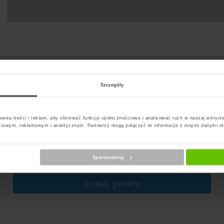
Szczegóły
ania treści i reklam, aby oferować funkcje społecznościowe i analizować ruch w naszej witrynie
ciowym, reklamowym i analitycznym. Partnerzy mogą połączyć te informacje z innymi danymi o
erz kuriera
Spersonalizuj
Szukaj punktu