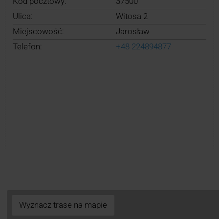
Kod pocztowy:
37500
Ulica:
Witosa 2
Miejscowość:
Jarosław
Telefon:
+48 224894877
Wyznacz trase na mapie