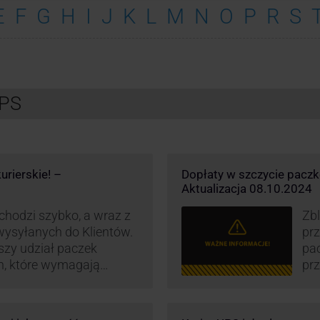
E
F
G
H
I
J
K
L
M
N
O
P
R
S
UPS
urierskie! –
Dopłaty w szczycie pacz
Aktualizacja 08.10.2024
hodzi szybko, a wraz z
Zbl
 wysyłanych do Klientów.
pr
szy udział paczek
pa
h, które wymagają
prz
iedzi na rosnące
wz
rowadzają dodatkowe
kur
eby utrzymać
maj