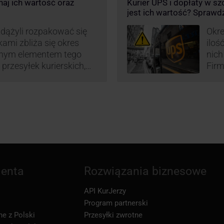
aj ich wartość oraz
Kurier UPS i dopłaty w s
w.
or
jest ich wartość? Sprawd
św
wp
zdążyli rozpakować się
Okre
okami zbliża się okres
iloś
znym elementem tego
nich
 przesyłek kurierskich,
Firm
przesyłki niestandardowe
prze
przewozu i wysoki
prze
 to główne atuty
wysy
oku decyduje się na
tru
ienta
Rozwiązania biznesowe
API KurJerzy
Program partnerski
ne z Polski
Przesyłki zwrotne