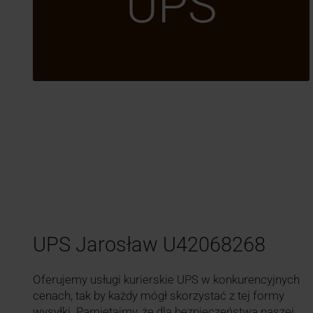
UPS
UPS Jarosław U42068268
Oferujemy usługi kurierskie UPS w konkurencyjnych
cenach, tak by każdy mógł skorzystać z tej formy
wysyłki. Pamiętajmy, że dla bezpieczeństwa naszej