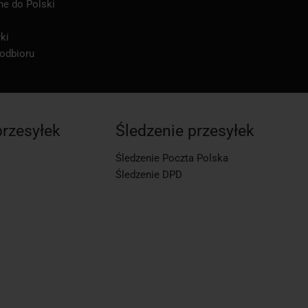
ne do Polski
ki
 odbioru
przesyłek
Śledzenie przesyłek
Śledzenie Poczta Polska
Śledzenie DPD