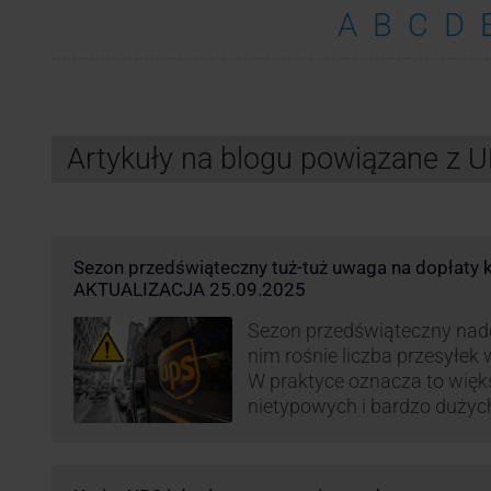
A
B
C
D
Artykuły na blogu powiązane z 
Sezon przedświąteczny tuż-tuż uwaga na dopłaty k
AKTUALIZACJA 25.09.2025
Sezon przedświąteczny nadc
nim rośnie liczba przesyłek
W praktyce oznacza to więk
nietypowych i bardzo dużyc
specjalnej obsługi. W odpow
obciążenie przewoźnicy wp
opłaty za takie przesyłki, ż