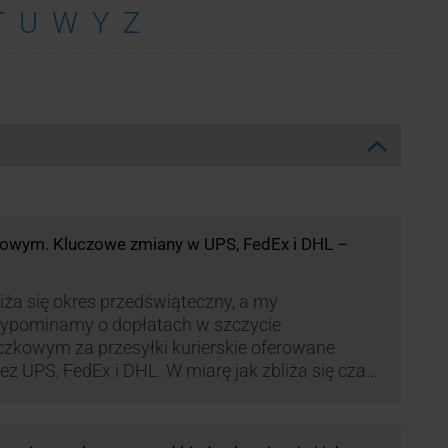
T
U
W
Y
Z
kowym. Kluczowe zmiany w UPS, FedEx i DHL –
iża się okres przedświąteczny, a my
zypominamy o dopłatach w szczycie
czkowym za przesyłki kurierskie oferowane
ez UPS, FedEx i DHL. W miarę jak zbliża się czas
możonej aktywności wysyłkowej, firmy
ierskie wprowadziły dodatkowe opłaty, które
ą na celu zwiększenie efektywności operacyjnej