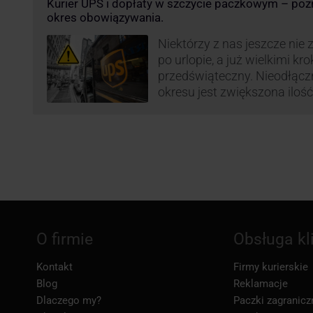
Kurier UPS i dopłaty w szczycie paczkowym – pozn
terminowość i jakość dosta
okres obowiązywania.
Niektórzy z nas jeszcze nie 
po urlopie, a już wielkimi kr
przedświąteczny. Nieodłąc
okresu jest zwiększona ilość
wśród których znajdują się 
i duże paczki. Efektywność 
poziom świadczonych usług
przewoźnika UPS, który co r
ograniczenie …
O firmie
Obsługa kl
Kontakt
Firmy kurierskie
Blog
Reklamacje
Dlaczego my?
Paczki zagranicz