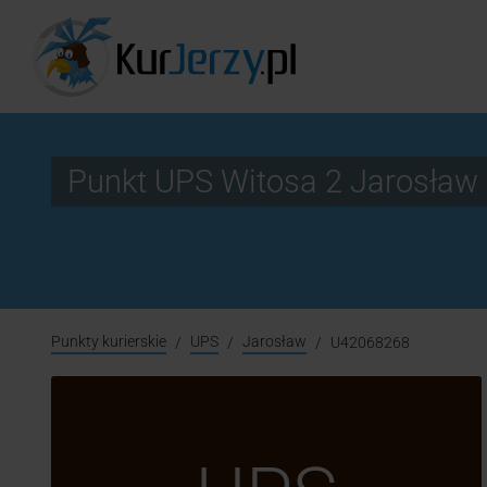
Punkt UPS Witosa 2 Jarosła
Punkty kurierskie
UPS
Jarosław
U42068268