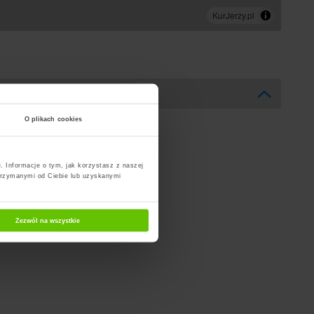
O plikach cookies
. Informacje o tym, jak korzystasz z naszej
trzymanymi od Ciebie lub uzyskanymi
Zezwól na wszystkie