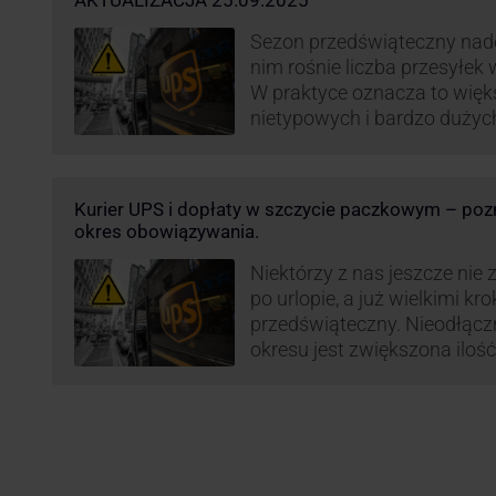
AKTUALIZACJA 25.09.2025
Sezon przedświąteczny nadc
nim rośnie liczba przesyłek
W praktyce oznacza to więk
nietypowych i bardzo dużyc
specjalnej obsługi. W odpow
obciążenie przewoźnicy wp
opłaty za takie przesyłki, ż
Kurier UPS i dopłaty w szczycie paczkowym – pozn
terminowość i jakość dosta
okres obowiązywania.
Niektórzy z nas jeszcze nie 
po urlopie, a już wielkimi kr
przedświąteczny. Nieodłąc
okresu jest zwiększona ilość
wśród których znajdują się 
i duże paczki. Efektywność 
poziom świadczonych usług
przewoźnika UPS, który co r
ograniczenie …