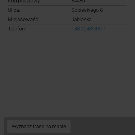
Kod pocztowy:
34480
Ulica:
Sobieskiego 8
Miejscowość:
Jablonka
Telefon:
+48 224894877
Wyznacz trase na mapie