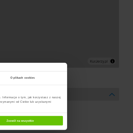
O plikach cookies
. Informacje o tym, jak korzystasz z naszej
trzymanymi od Ciebie lub uzyskanymi
Zezwól na wszystkie