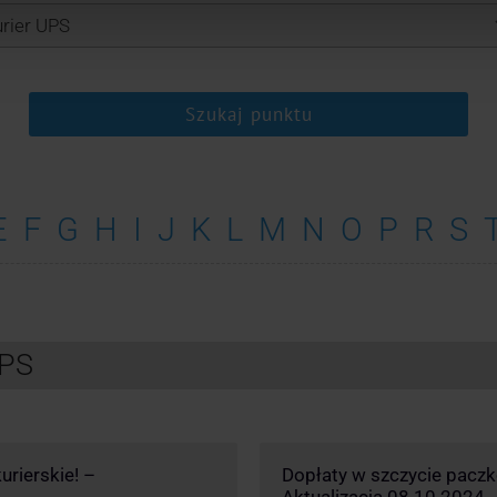
Szukaj punktu
E
F
G
H
I
J
K
L
M
N
O
P
R
S
UPS
urierskie! –
Dopłaty w szczycie pacz