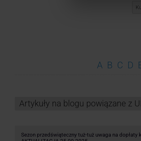
A
B
C
D
Artykuły na blogu powiązane z 
Sezon przedświąteczny tuż-tuż uwaga na dopłaty k