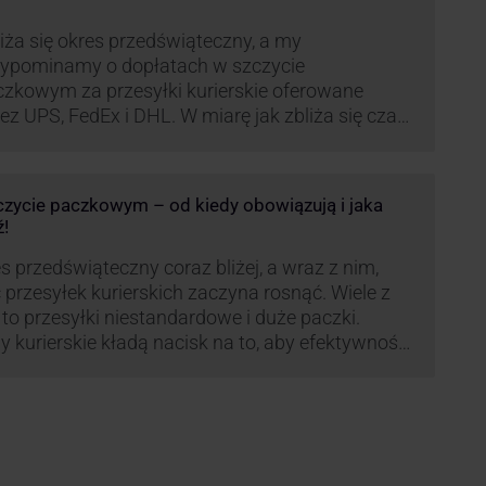
iża się okres przedświąteczny, a my
zypominamy o dopłatach w szczycie
czkowym za przesyłki kurierskie oferowane
ez UPS, FedEx i DHL. W miarę jak zbliża się czas
możonej aktywności wysyłkowej, firmy
ierskie wprowadziły dodatkowe opłaty, które
ą na celu zwiększenie efektywności operacyjnej
zczycie paczkowym – od kiedy obowiązują i jaka
az zapewnienie wysokiego poziomu
ź!
iadczonych usług. Dodatkowo przewoźnik UPS
rowadzi nowe opłaty opisane …
s przedświąteczny coraz bliżej, a wraz z nim,
ć przesyłek kurierskich zaczyna rosnąć. Wiele z
 to przesyłki niestandardowe i duże paczki.
y kurierskie kładą nacisk na to, aby efektywność
wozu była na jak najwyższym poziomie dlatego
woźnik UPS, jak co roku decyduje się ograniczyć
łkę tego typu paczek. Dzięki temu, nawet w tym
dnym …