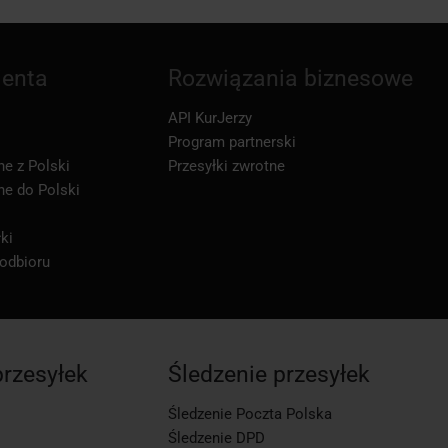
ienta
Rozwiązania biznesowe
API KurJerzy
Program partnerski
ne z Polski
Przesyłki zwrotne
ne do Polski
ki
 odbioru
przesyłek
Śledzenie przesyłek
Śledzenie Poczta Polska
Śledzenie DPD