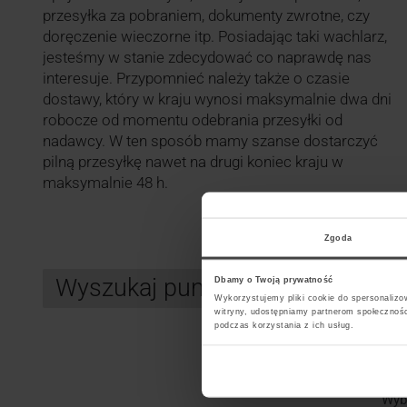
przesyłka za pobraniem, dokumenty zwrotne, czy
doręczenie wieczorne itp. Posiadając taki wachlarz,
jesteśmy w stanie zdecydować co naprawdę nas
interesuje. Przypomnieć należy także o czasie
dostawy, który w kraju wynosi maksymalnie dwa dni
robocze od momentu odebrania przesyłki od
nadawcy. W ten sposób mamy szanse dostarczyć
pilną przesyłkę nawet na drugi koniec kraju w
maksymalnie 48 h.
Zgoda
Wyszukaj punkt kurierski UPS
Dbamy o Twoją prywatność
Wykorzystujemy pliki cookie do spersonalizow
witryny, udostępniamy partnerom społecznoś
podczas korzystania z ich usług.
Search
Wybi