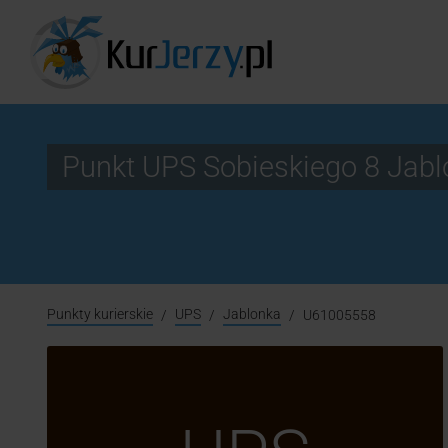
Punkt UPS Sobieskiego 8 Jab
Punkty kurierskie
UPS
Jablonka
U61005558