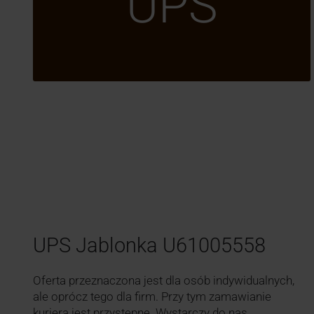
UPS
UPS Jablonka U61005558
Oferta przeznaczona jest dla osób indywidualnych,
ale oprócz tego dla firm. Przy tym zamawianie
kuriera jest przystępne. Wystarczy do nas