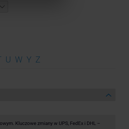
T
U
W
Y
Z
kowym. Kluczowe zmiany w UPS, FedEx i DHL –