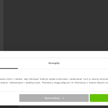
Szczegóły
ania treści i reklam, aby oferować funkcje społecznościowe i analizować ruch w naszej witrynie
ciowym, reklamowym i analitycznym. Partnerzy mogą połączyć te informacje z innymi danymi o
Spersonalizuj
erz kuriera