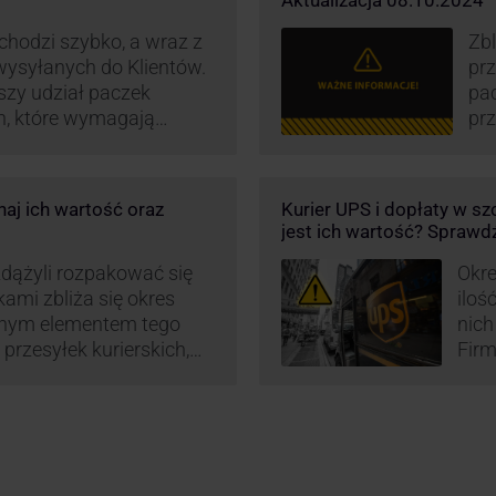
Aktualizacja 08.10.2024
hodzi szybko, a wraz z
Zbl
 wysyłanych do Klientów.
pr
szy udział paczek
pa
h, które wymagają
prz
iedzi na rosnące
wz
rowadzają dodatkowe
kur
eby utrzymać
maj
aj ich wartość oraz
Kurier UPS i dopłaty w s
w.
or
jest ich wartość? Sprawd
św
wp
zdążyli rozpakować się
Okre
okami zbliża się okres
iloś
znym elementem tego
nich
 przesyłek kurierskich,
Firm
przesyłki niestandardowe
prze
przewozu i wysoki
prze
 to główne atuty
wysy
oku decyduje się na
tru