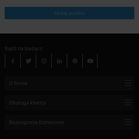
Szukaj punktu
Bądź na bieżąco
O firmie
Kontakt
Obsługa klienta
Blog
Firmy kurierskie
Rozwiązania biznesowe
Dlaczego my?
Reklamacje
Aktualności