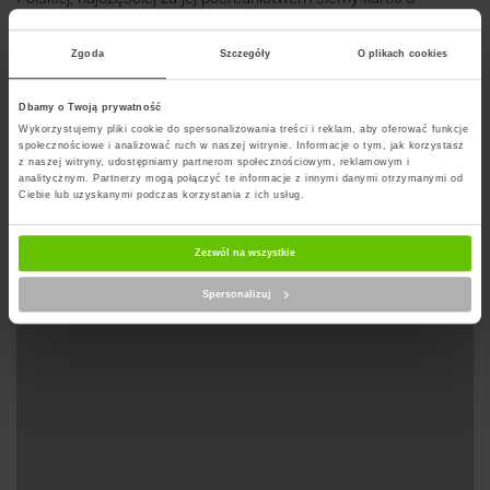
skromnej wadze. Poczta zmaga się z wieloma trudnościami od
wielu lat.
Zgoda
Szczegóły
O plikach cookies
Dbamy o Twoją prywatność
Wyznacz trase na mapie
Wykorzystujemy pliki cookie do spersonalizowania treści i reklam, aby oferować funkcje
społecznościowe i analizować ruch w naszej witrynie. Informacje o tym, jak korzystasz
z naszej witryny, udostępniamy partnerom społecznościowym, reklamowym i
analitycznym. Partnerzy mogą połączyć te informacje z innymi danymi otrzymanymi od
Ciebie lub uzyskanymi podczas korzystania z ich usług.
Zezwól na wszystkie
Spersonalizuj