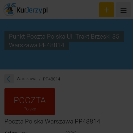
Punkt Poczta Polska Ul. Trakt Brzeski 35
Warszawa PP48814
Wyceń przesyłkę
Zamów kuriera
Śledzenie przesyłki
Warszawa
PP48814
Blog
POCZTA
Cennik
Polska
Kontakt
Poczta Polska Warszawa PP48814
Kod pocztowy:
00-941