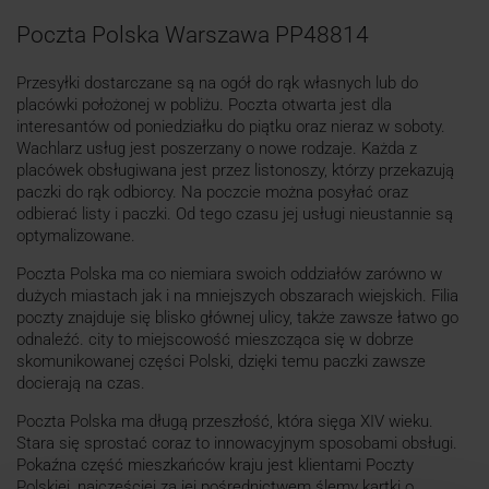
Poczta Polska Warszawa PP48814
Przesyłki dostarczane są na ogół do rąk własnych lub do
placówki położonej w pobliżu. Poczta otwarta jest dla
interesantów od poniedziałku do piątku oraz nieraz w soboty.
Wachlarz usług jest poszerzany o nowe rodzaje. Każda z
placówek obsługiwana jest przez listonoszy, którzy przekazują
paczki do rąk odbiorcy. Na poczcie można posyłać oraz
odbierać listy i paczki. Od tego czasu jej usługi nieustannie są
optymalizowane.
Poczta Polska ma co niemiara swoich oddziałów zarówno w
dużych miastach jak i na mniejszych obszarach wiejskich. Filia
poczty znajduje się blisko głównej ulicy, także zawsze łatwo go
odnaleźć. city to miejscowość mieszcząca się w dobrze
skomunikowanej części Polski, dzięki temu paczki zawsze
docierają na czas.
Poczta Polska ma długą przeszłość, która sięga XIV wieku.
Stara się sprostać coraz to innowacyjnym sposobami obsługi.
Pokaźna część mieszkańców kraju jest klientami Poczty
Polskiej, najczęściej za jej pośrednictwem ślemy kartki o