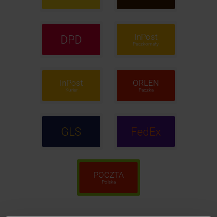
InPost
DPD
Paczkomaty
InPost
ORLEN
Kurier
Paczka
GLS
FedEx
POCZTA
Polska