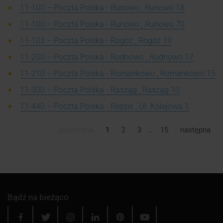
11-100 – Poczta Polska - Runowo , Runowo 18
11-100 – Poczta Polska - Runowo , Runowo 70
11-103 – Poczta Polska - Rogóż , Rogóż 19
11-200 – Poczta Polska - Rodnowo , Rodnowo 17
11-210 – Poczta Polska - Romankowo , Romankowo 15
11-300 – Poczta Polska - Rasząg , Rasząg 10
11-440 – Poczta Polska - Reszel , Ul. Kolejowa 1
poprzednia
1
2
3
…
15
następna
Bądź na bieżąco