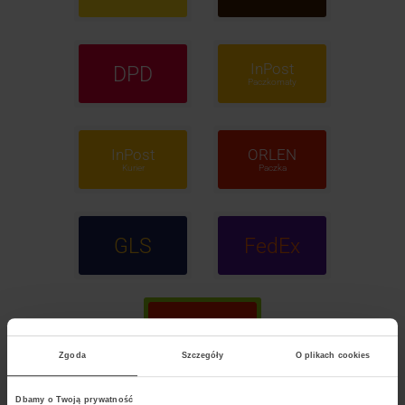
InPost
DPD
Paczkomaty
InPost
ORLEN
Kurier
Paczka
GLS
FedEx
POCZTA
Polska
Zgoda
Szczegóły
O plikach cookies
Dbamy o Twoją prywatność