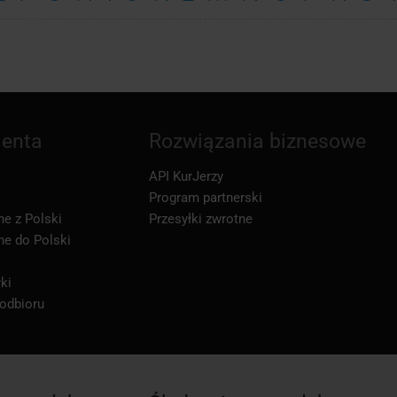
ienta
Rozwiązania biznesowe
API KurJerzy
Program partnerski
ne z Polski
Przesyłki zwrotne
ne do Polski
ki
 odbioru