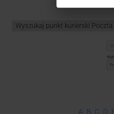
Wyszukaj punkt kurierski Poczta
Search
Wybi
A
B
C
D