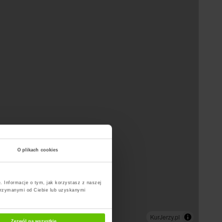
O plikach cookies
. Informacje o tym, jak korzystasz z naszej
trzymanymi od Ciebie lub uzyskanymi
Zezwól na wszystkie