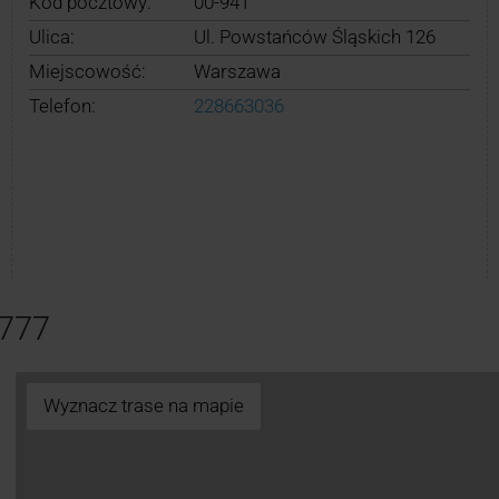
Kod pocztowy:
00-941
Ulica:
Ul. Powstańców Śląskich 126
Miejscowość:
Warszawa
Telefon:
228663036
8777
Wyznacz trase na mapie