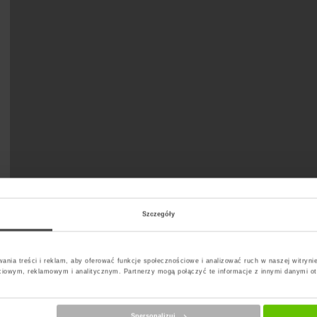
Szczegóły
ania treści i reklam, aby oferować funkcje społecznościowe i analizować ruch w naszej witrynie
ciowym, reklamowym i analitycznym. Partnerzy mogą połączyć te informacje z innymi danymi o
Spersonalizuj