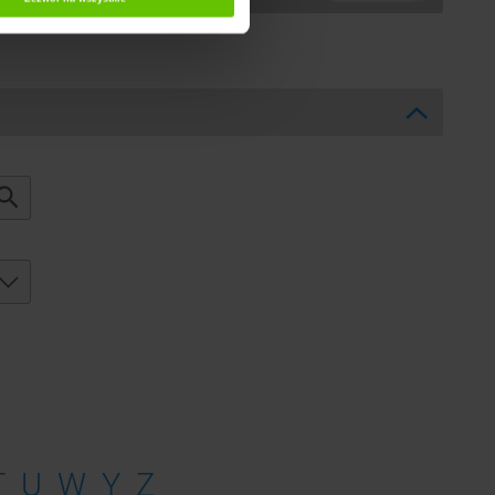
T
U
W
Y
Z