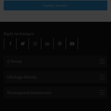
Szukaj punktu
Bądź na bieżąco
O firmie
Kontakt
Obsługa klienta
Blog
Firmy kurierskie
Rozwiązania biznesowe
Dlaczego my?
Reklamacje
Aktualności
API KurJerzy
Paczki zagraniczne z Polski
Regulamin