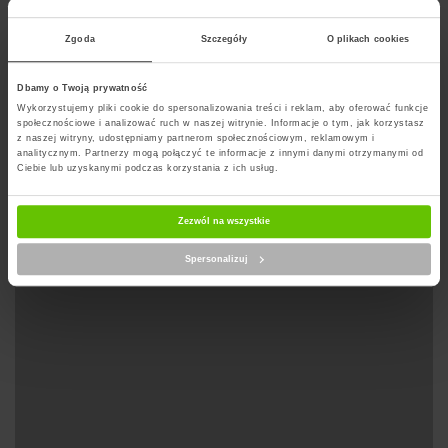
Wachlarz usług jest rozwijany o nowe rodzaje.
Zgoda
Szczegóły
O plikach cookies
Dbamy o Twoją prywatność
Wyznacz trase na mapie
Wykorzystujemy pliki cookie do spersonalizowania treści i reklam, aby oferować funkcje
społecznościowe i analizować ruch w naszej witrynie. Informacje o tym, jak korzystasz
z naszej witryny, udostępniamy partnerom społecznościowym, reklamowym i
analitycznym. Partnerzy mogą połączyć te informacje z innymi danymi otrzymanymi od
Ciebie lub uzyskanymi podczas korzystania z ich usług.
Zezwól na wszystkie
Spersonalizuj