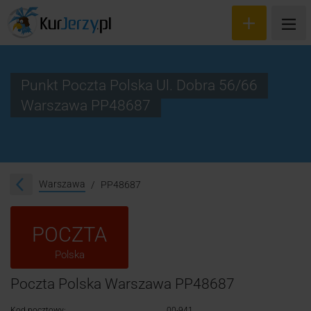
Punkt Poczta Polska Ul. Dobra 56/66
Warszawa PP48687
Wyceń przesyłkę
Zamów kuriera
Śledzenie przesyłki
Warszawa
PP48687
Blog
POCZTA
Cennik
Polska
Kontakt
Poczta Polska Warszawa PP48687
Kod pocztowy:
00-941