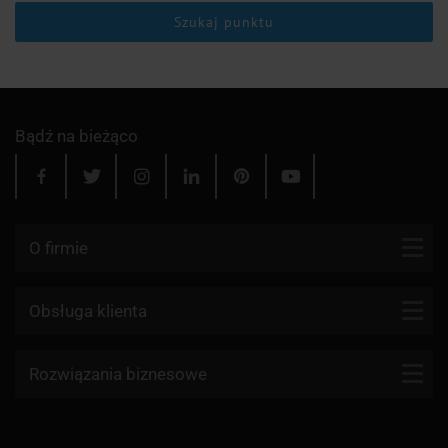
Szukaj punktu
Bądź na bieżąco
O firmie
Kontakt
Obsługa klienta
Blog
Firmy kurierskie
Rozwiązania biznesowe
Dlaczego my?
Reklamacje
Aktualności
API KurJerzy
Paczki zagraniczne z Polski
Regulamin