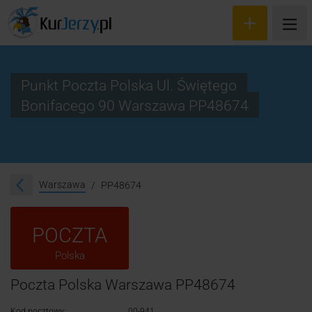
Punkt Poczta Polska Ul. Świętego
Bonifacego 90 Warszawa PP48674
Wyceń przesyłkę
Zamów kuriera
Śledzenie przesyłki
Warszawa
PP48674
Blog
POCZTA
Cennik
Polska
Kontakt
Poczta Polska Warszawa PP48674
Kod pocztowy:
00-941