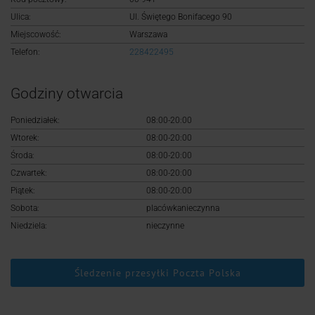
Logowanie
Ulica:
Ul. Świętego Bonifacego 90
Miejscowość:
Warszawa
Rejestracja
Telefon:
228422495
Godziny otwarcia
Poniedziałek:
08:00-20:00
Wtorek:
08:00-20:00
Środa:
08:00-20:00
Czwartek:
08:00-20:00
Piątek:
08:00-20:00
Sobota:
placówkanieczynna
Niedziela:
nieczynne
Śledzenie przesyłki Poczta Polska