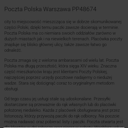
Poczta Polska Warszawa PP48674
city to miejscowość mieszcząca się w dobrze skomunikowanej
części Polski, dzięki temu paczki zawsze docierają w terminie.
Poczta Polska ma co niemiara swoich oddziałów zarówno w
dużych miastach jak i na niewielkich terenach. Placówka poczty
znajduje się blisko głównej ulicy, także zawsze łatwo go
odnaleźć.
Poczta zmaga się z wieloma ambarasami od wielu lat. Poczta
Polska ma długą przeszłość, która sięga XIV wieku. Znaczna
część mieszkańców kraju jest klientami Poczty Polskiej,
najczęściej poprzez urzędy pocztowe nadajemy o niedużej
wadze. Stara się doścignąć coraz to oryginalnym metodom
obsługi.
Od tego czasu jej usługi stale są udoskonalane. Przesyłki
dostarczane są przeważnie do rąk własnych lub do placówki
położonej niedaleko. Każda z placówek obsługiwana jest przez
listonoszy, którzy przywożą paczki do rąk odbiorcy. Na poczcie
można nadawać oraz pobierać listy i paczki. Poczta otwarta jest
dla klientów w dni robocze oraz nieraz w soboty. Wachlarz usług