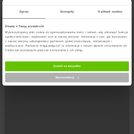
jest poszerzany o nowe rodzaje.
Zgoda
Szczegóły
O plikach cookies
Dbamy o Twoją prywatność
Wyznacz trase na mapie
Wykorzystujemy pliki cookie do spersonalizowania treści i reklam, aby oferować funkcje
społecznościowe i analizować ruch w naszej witrynie. Informacje o tym, jak korzystasz
z naszej witryny, udostępniamy partnerom społecznościowym, reklamowym i
analitycznym. Partnerzy mogą połączyć te informacje z innymi danymi otrzymanymi od
Ciebie lub uzyskanymi podczas korzystania z ich usług.
Zezwól na wszystkie
Spersonalizuj