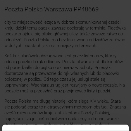
Poczta Polska Warszawa PP48669
city to miejscowość leżąca w dobrze skomunikowanej części
kraju, dzięki temu paczki zawsze docierają w terminie. Placówka
poczty znajduje się blisko głównej ulicy, także zawsze łatwo go
odnaleźć. Poczta Polska ma bez liku swoich oddziałów zarówno
w dużych miastach jak i na mniejszych terenach.
Każda z placówek obsługiwana jest przez listonoszy, którzy
oddają paczki do rąk odbiorcy. Poczta otwarta jest dla klientów
od poniedziałku do piątku oraz nieraz w soboty. Przesyłki
dostarczane są przeważnie do rąk własnych lub do placówki
położonej w pobliżu. Od tego czasu jej usługi stale są
usprawniane. Wachlarz usług jest rozwijany o nowe rodzaje. Na
poczcie można przesyłać oraz przyjmować listy i paczki.
Poczta Polska ma długą historię, która sięga XIV wieku. Stara
się podołać coraz to nietradycyjnym metodom obsługi. Znaczna
część mieszkańców kraju jest klientami Poczty Polskiej,
najczęściej za jej pośrednictwem nadajemy o drobnej wadze.
Poczta zmaga się z wieloma komplikacjami od wielu lat.