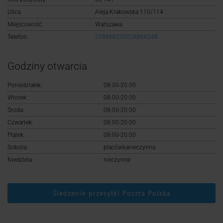
Logowanie
Ulica:
Aleja Krakowska 110/114
Miejscowość:
Warszawa
Rejestracja
Telefon:
228866250228866248
Godziny otwarcia
Poniedziałek:
08:00-20:00
Wtorek:
08:00-20:00
Środa:
08:00-20:00
Czwartek:
08:00-20:00
Piątek:
08:00-20:00
Sobota:
placówkanieczynna
Niedziela:
nieczynne
Śledzenie przesyłki Poczta Polska