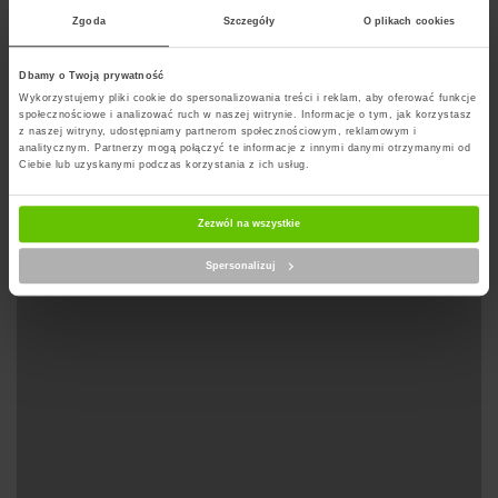
Zgoda
Szczegóły
O plikach cookies
Wyznacz trase na mapie
Dbamy o Twoją prywatność
Wykorzystujemy pliki cookie do spersonalizowania treści i reklam, aby oferować funkcje
społecznościowe i analizować ruch w naszej witrynie. Informacje o tym, jak korzystasz
z naszej witryny, udostępniamy partnerom społecznościowym, reklamowym i
analitycznym. Partnerzy mogą połączyć te informacje z innymi danymi otrzymanymi od
Ciebie lub uzyskanymi podczas korzystania z ich usług.
Zezwól na wszystkie
Spersonalizuj