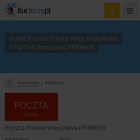
Punkt Poczta Polska Aleja Krakowska
110/114 Warszawa PP48669
Wyceń przesyłkę
Zamów kuriera
Śledzenie przesyłki
Warszawa
PP48669
Blog
POCZTA
Cennik
Polska
Kontakt
Poczta Polska Warszawa PP48669
Kod pocztowy:
00-941