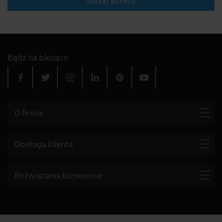
Szukaj punktu
Bądź na bieżąco
O firmie
Kontakt
Obsługa klienta
Blog
Firmy kurierskie
Rozwiązania biznesowe
Dlaczego my?
Reklamacje
Aktualności
API KurJerzy
Paczki zagraniczne z Polski
Regulamin
Program partnerski