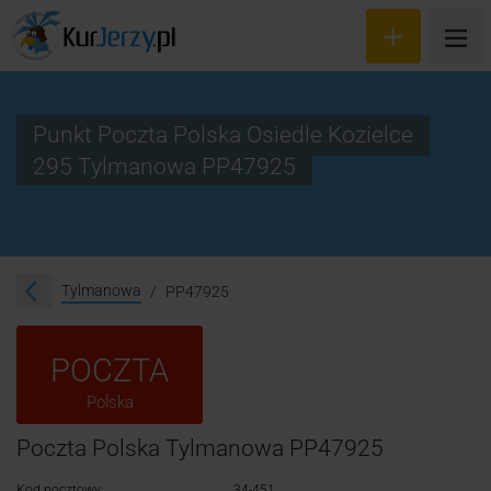
Punkt Poczta Polska Osiedle Kozielce
295 Tylmanowa PP47925
Wyceń przesyłkę
Zamów kuriera
Śledzenie przesyłki
Tylmanowa
PP47925
Blog
POCZTA
Cennik
Polska
Kontakt
Poczta Polska Tylmanowa PP47925
Kod pocztowy:
34-451