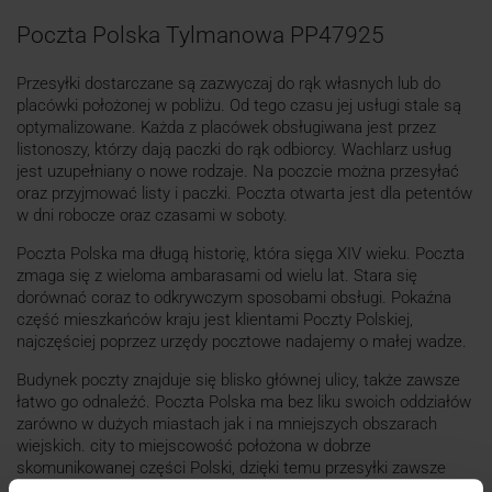
Poczta Polska Tylmanowa PP47925
Przesyłki dostarczane są zazwyczaj do rąk własnych lub do
placówki położonej w pobliżu. Od tego czasu jej usługi stale są
optymalizowane. Każda z placówek obsługiwana jest przez
listonoszy, którzy dają paczki do rąk odbiorcy. Wachlarz usług
jest uzupełniany o nowe rodzaje. Na poczcie można przesyłać
oraz przyjmować listy i paczki. Poczta otwarta jest dla petentów
w dni robocze oraz czasami w soboty.
Poczta Polska ma długą historię, która sięga XIV wieku. Poczta
zmaga się z wieloma ambarasami od wielu lat. Stara się
dorównać coraz to odkrywczym sposobami obsługi. Pokaźna
część mieszkańców kraju jest klientami Poczty Polskiej,
najczęściej poprzez urzędy pocztowe nadajemy o małej wadze.
Budynek poczty znajduje się blisko głównej ulicy, także zawsze
łatwo go odnaleźć. Poczta Polska ma bez liku swoich oddziałów
zarówno w dużych miastach jak i na mniejszych obszarach
wiejskich. city to miejscowość położona w dobrze
skomunikowanej części Polski, dzięki temu przesyłki zawsze
docierają w terminie.