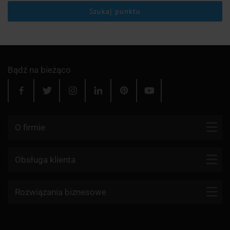
Szukaj punktu
Bądź na bieżąco
O firmie
Kontakt
Obsługa klienta
Blog
Firmy kurierskie
Rozwiązania biznesowe
Dlaczego my?
Reklamacje
Aktualności
API KurJerzy
Paczki zagraniczne z Polski
Regulamin