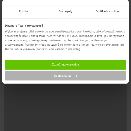
Na poczcie można nadawać oraz przyjmować listy i paczki.
Zgoda
Szczegóły
O plikach cookies
Dbamy o Twoją prywatność
Wyznacz trase na mapie
Wykorzystujemy pliki cookie do spersonalizowania treści i reklam, aby oferować funkcje
społecznościowe i analizować ruch w naszej witrynie. Informacje o tym, jak korzystasz
z naszej witryny, udostępniamy partnerom społecznościowym, reklamowym i
analitycznym. Partnerzy mogą połączyć te informacje z innymi danymi otrzymanymi od
Ciebie lub uzyskanymi podczas korzystania z ich usług.
Zezwól na wszystkie
Spersonalizuj