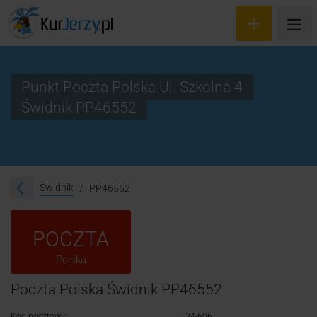
Punkt Poczta Polska Ul. Szkolna 4
Świdnik PP46552
Wyceń przesyłkę
Zamów kuriera
Śledzenie przesyłki
Świdnik
PP46552
Blog
POCZTA
Cennik
Polska
Kontakt
Poczta Polska Świdnik PP46552
Kod pocztowy:
34-606