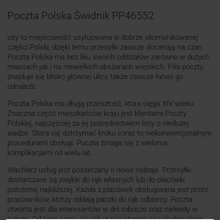
Poczta Polska Świdnik PP46552
city to miejscowość usytuowana w dobrze skomunikowanej
części Polski, dzięki temu przesyłki zawsze docierają na czas.
Poczta Polska ma bez liku swoich oddziałów zarówno w dużych
miastach jak i na niewielkich obszarach wiejskich. Filia poczty
znajduje się blisko głównej ulicy, także zawsze łatwo go
odnaleźć.
Poczta Polska ma długą przeszłość, która sięga XIV wieku.
Znaczna część mieszkańców kraju jest klientami Poczty
Polskiej, najczęściej za jej pośrednictwem listy o niedużej
wadze. Stara się dotrzymać kroku coraz to niekonwencjonalnym
procedurami obsługi. Poczta zmaga się z wieloma
komplikacjami od wielu lat.
Wachlarz usług jest poszerzany o nowe rodzaje. Przesyłki
dostarczane są zwykle do rąk własnych lub do placówki
położonej najbliższej. Każda z placówek obsługiwana jest przez
pracowników, którzy oddają paczki do rąk odbiorcy. Poczta
otwarta jest dla interesantów w dni robocze oraz niekiedy w
soboty. Od tego czasu jej usługi nieustannie są udoskonalane.