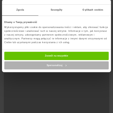
skromnej wadze.
Zgoda
Szczegóły
O plikach cookies
Dbamy o Twoją prywatność
Wyznacz trase na mapie
Wykorzystujemy pliki cookie do spersonalizowania treści i reklam, aby oferować funkcje
społecznościowe i analizować ruch w naszej witrynie. Informacje o tym, jak korzystasz
z naszej witryny, udostępniamy partnerom społecznościowym, reklamowym i
analitycznym. Partnerzy mogą połączyć te informacje z innymi danymi otrzymanymi od
Ciebie lub uzyskanymi podczas korzystania z ich usług.
Zezwól na wszystkie
Spersonalizuj