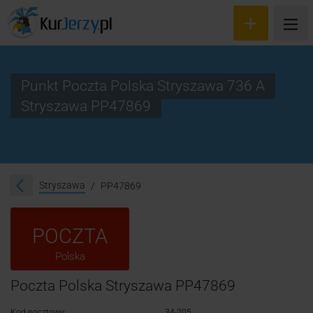
Punkt Poczta Polska Stryszawa 736 A
Stryszawa PP47869
Wyceń przesyłkę
Zamów kuriera
Śledzenie przesyłki
Stryszawa
PP47869
Blog
POCZTA
Cennik
Polska
Kontakt
Poczta Polska Stryszawa PP47869
Kod pocztowy:
34-205