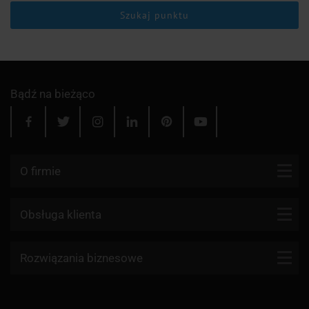
Szukaj punktu
Bądź na bieżąco
O firmie
Kontakt
Obsługa klienta
Blog
Firmy kurierskie
Rozwiązania biznesowe
Dlaczego my?
Reklamacje
Aktualności
API KurJerzy
Paczki zagraniczne z Polski
Regulamin