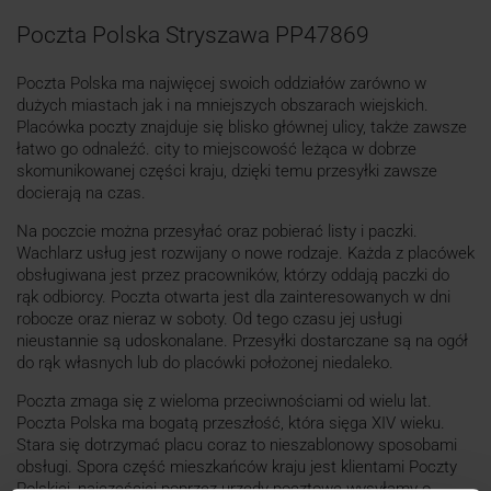
Poczta Polska Stryszawa PP47869
Poczta Polska ma najwięcej swoich oddziałów zarówno w
dużych miastach jak i na mniejszych obszarach wiejskich.
Placówka poczty znajduje się blisko głównej ulicy, także zawsze
łatwo go odnaleźć. city to miejscowość leżąca w dobrze
skomunikowanej części kraju, dzięki temu przesyłki zawsze
docierają na czas.
Na poczcie można przesyłać oraz pobierać listy i paczki.
Wachlarz usług jest rozwijany o nowe rodzaje. Każda z placówek
obsługiwana jest przez pracowników, którzy oddają paczki do
rąk odbiorcy. Poczta otwarta jest dla zainteresowanych w dni
robocze oraz nieraz w soboty. Od tego czasu jej usługi
nieustannie są udoskonalane. Przesyłki dostarczane są na ogół
do rąk własnych lub do placówki położonej niedaleko.
Poczta zmaga się z wieloma przeciwnościami od wielu lat.
Poczta Polska ma bogatą przeszłość, która sięga XIV wieku.
Stara się dotrzymać placu coraz to nieszablonowy sposobami
obsługi. Spora część mieszkańców kraju jest klientami Poczty
Polskiej, najczęściej poprzez urzędy pocztowe wysyłamy o