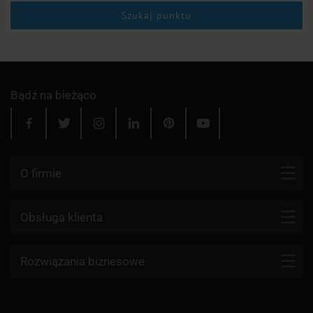
Szukaj punktu
Bądź na bieżąco
O firmie
Kontakt
Obsługa klienta
Blog
Firmy kurierskie
Rozwiązania biznesowe
Dlaczego my?
Reklamacje
Aktualności
API KurJerzy
Paczki zagraniczne z Polski
Regulamin