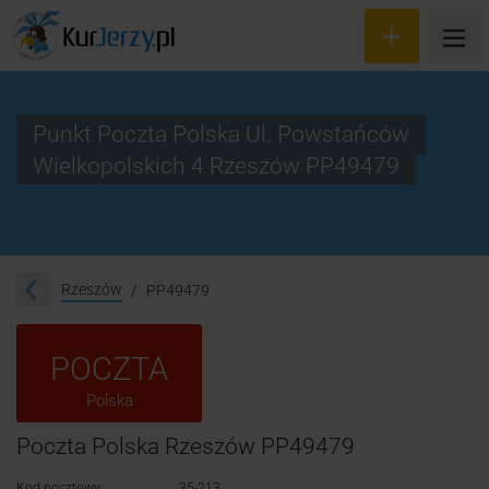
Punkt Poczta Polska Ul. Powstańców
Wielkopolskich 4 Rzeszów PP49479
Wyceń przesyłkę
Zamów kuriera
Śledzenie przesyłki
Rzeszów
PP49479
Blog
POCZTA
Cennik
Polska
Kontakt
Poczta Polska Rzeszów PP49479
Kod pocztowy:
35-213