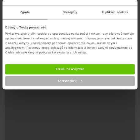
docierają w terminie.
Zgoda
Szczegóły
O plikach cookies
Dbamy o Twoją prywatność
Wyznacz trase na mapie
Wykorzystujemy pliki cookie do spersonalizowania treści i reklam, aby oferować funkcje
społecznościowe i analizować ruch w naszej witrynie. Informacje o tym, jak korzystasz
z naszej witryny, udostępniamy partnerom społecznościowym, reklamowym i
analitycznym. Partnerzy mogą połączyć te informacje z innymi danymi otrzymanymi od
Ciebie lub uzyskanymi podczas korzystania z ich usług.
Zezwól na wszystkie
Spersonalizuj