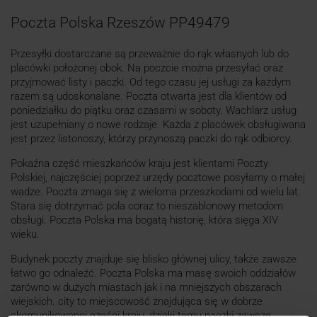
Poczta Polska Rzeszów PP49479
Przesyłki dostarczane są przeważnie do rąk własnych lub do
placówki położonej obok. Na poczcie można przesyłać oraz
przyjmować listy i paczki. Od tego czasu jej usługi za każdym
razem są udoskonalane. Poczta otwarta jest dla klientów od
poniedziałku do piątku oraz czasami w soboty. Wachlarz usług
jest uzupełniany o nowe rodzaje. Każda z placówek obsługiwana
jest przez listonoszy, którzy przynoszą paczki do rąk odbiorcy.
Pokaźna część mieszkańców kraju jest klientami Poczty
Polskiej, najczęściej poprzez urzędy pocztowe posyłamy o małej
wadze. Poczta zmaga się z wieloma przeszkodami od wielu lat.
Stara się dotrzymać pola coraz to nieszablonowy metodom
obsługi. Poczta Polska ma bogatą historię, która sięga XIV
wieku.
Budynek poczty znajduje się blisko głównej ulicy, także zawsze
łatwo go odnaleźć. Poczta Polska ma masę swoich oddziałów
zarówno w dużych miastach jak i na mniejszych obszarach
wiejskich. city to miejscowość znajdująca się w dobrze
skomunikowanej części kraju, dzięki temu paczki zawsze