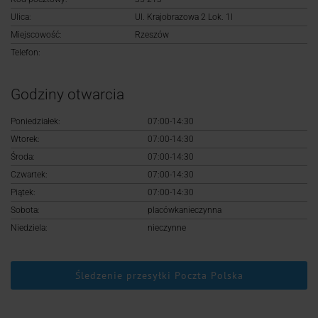
Logowanie
Ulica:
Ul. Krajobrazowa 2 Lok. 1l
Miejscowość:
Rzeszów
Rejestracja
Telefon:
Godziny otwarcia
Poniedziałek:
07:00-14:30
Wtorek:
07:00-14:30
Środa:
07:00-14:30
Czwartek:
07:00-14:30
Piątek:
07:00-14:30
Sobota:
placówkanieczynna
Niedziela:
nieczynne
Śledzenie przesyłki Poczta Polska