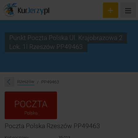
Punkt Poczta Polska Ul. Krajobrazowa 2
Lok. 1l Rzeszów PP49463
Wyceń przesyłkę
Zamów kuriera
Śledzenie przesyłki
Rzeszów
PP49463
Blog
POCZTA
Cennik
Polska
Kontakt
Poczta Polska Rzeszów PP49463
Kod pocztowy:
35-213