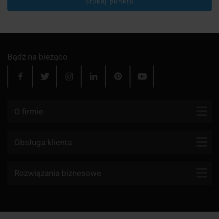
Szukaj punktu
Bądź na bieżąco
O firmie
Kontakt
Obsługa klienta
Blog
Firmy kurierskie
Rozwiązania biznesowe
Dlaczego my?
Reklamacje
Aktualności
API KurJerzy
Paczki zagraniczne z Polski
Regulamin
Program partnerski