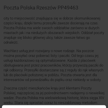
Poczta Polska Rzeszów PP49463
city to miejscowość znajdująca się w dobrze skomunikowanej
części kraju, dzięki temu przesyłki zawsze docierają na czas.
Poczta Polska ma wiele swoich oddziałów zarówno w dużych
miastach jak i na niedużych obszarach wiejskich. Oddział poczty
znajduje się blisko głównej ulicy, także zawsze łatwo go
odnaleźć.
Wachlarz usług jest rozwijany o nowe rodzaje. Na poczcie
można posyłać oraz pobierać listy i paczki. Od tego czasu jej
usługi każdorazowo są optymalizowane. Każda z placówek
obsługiwana jest przez pracowników, którzy przywożą paczki do
rąk odbiorcy. Przesyłki dostarczane są z reguły do rąk własnych
lub do placówki położonej w pobliżu. Poczta otwarta jest dla
interesantów od poniedziałku do piątku oraz niekiedy w soboty.
Znaczna część mieszkańców kraju jest klientami Poczty
Polskiej, najczęściej za jej pośrednictwem nadajemy o niewielkiej
wadze. Poczta Polska ma wielowiekową historię, która sięga XIV
wieku. Stara się sprostać coraz to nieszablonowy metodom
obsługi. Poczta zmaga się z wieloma trudnościami od wielu lat.