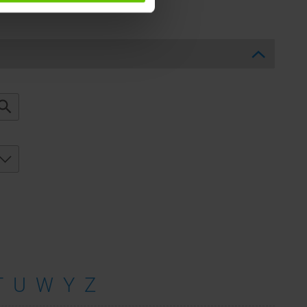
T
U
W
Y
Z