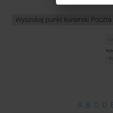
Wyszukaj punkt kurierski Poczta
Search
Wybi
A
B
C
D