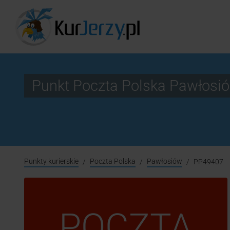
Punkt Poczta Polska Pawłos
Punkty kurierskie
Poczta Polska
Pawłosiów
PP49407
POCZTA