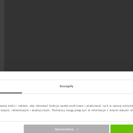
Szczegóły
ania treści i reklam, aby oferować funkcje społecznościowe i analizować ruch w naszej witrynie
ciowym, reklamowym i analitycznym. Partnerzy mogą połączyć te informacje z innymi danymi o
Spersonalizuj