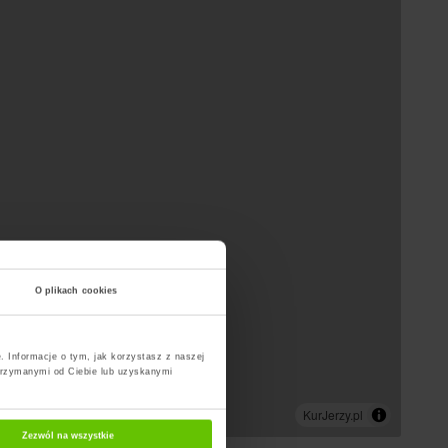
O plikach cookies
. Informacje o tym, jak korzystasz z naszej
trzymanymi od Ciebie lub uzyskanymi
Zezwól na wszystkie