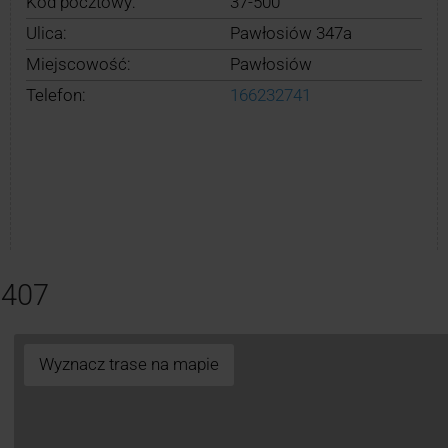
Kod pocztowy:
37-500
Ulica:
Pawłosiów 347a
Miejscowość:
Pawłosiów
Telefon:
166232741
9407
Wyznacz trase na mapie