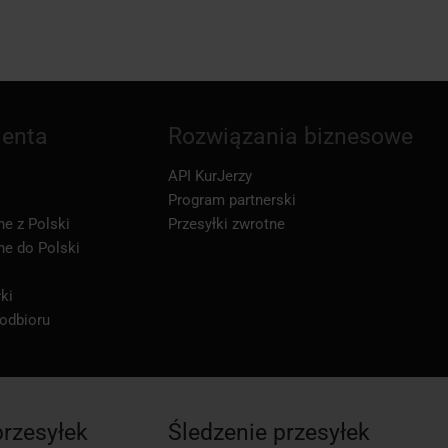
ienta
Rozwiązania biznesowe
API KurJerzy
Program partnerski
ne z Polski
Przesyłki zwrotne
ne do Polski
ki
 odbioru
przesyłek
Śledzenie przesyłek