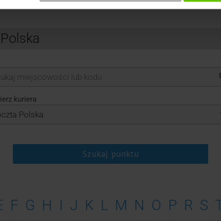
 Polska
erz kuriera
Szukaj punktu
E
F
G
H
I
J
K
L
M
N
O
P
R
S