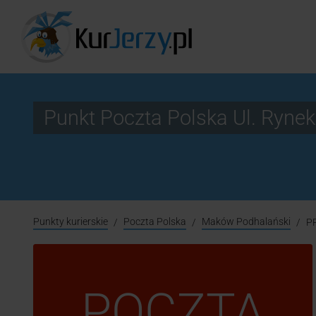
Punkt Poczta Polska Ul. Ryn
Punkty kurierskie
Poczta Polska
Maków Podhalański
P
POCZTA