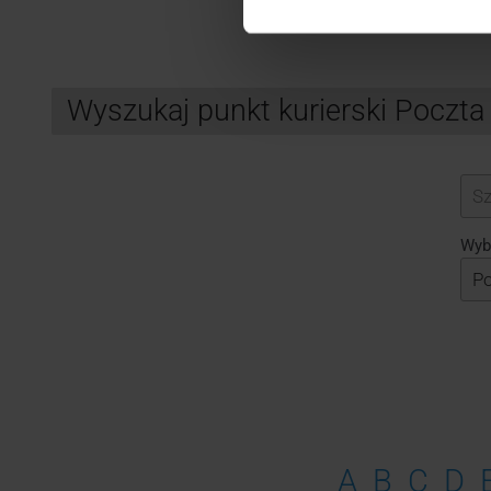
Wyszukaj punkt kurierski Poczta
Search
Wybi
A
B
C
D