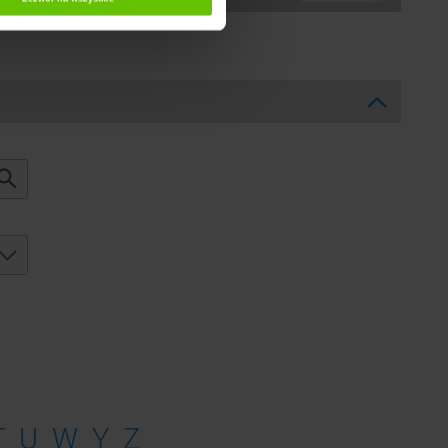
T
U
W
Y
Z