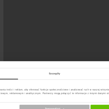
Szczegóły
ania treści i reklam, aby oferować funkcje społecznościowe i analizować ruch w naszej witrynie
ciowym, reklamowym i analitycznym. Partnerzy mogą połączyć te informacje z innymi danymi o
Spersonalizuj