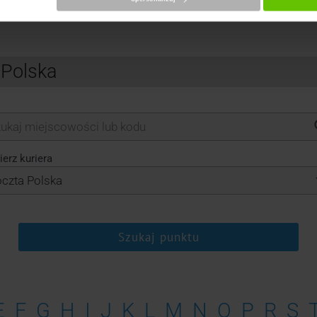
 Polska
erz kuriera
Szukaj punktu
E
F
G
H
I
J
K
L
M
N
O
P
R
S