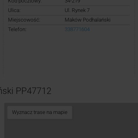
Kod pocztowy:
34-219
Ulica:
Ul. Rynek 7
Miejscowość:
Maków Podhalański
Telefon:
338771604
ński PP47712
Wyznacz trase na mapie