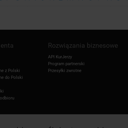
ienta
Rozwiązania biznesowe
API KurJerzy
Program partnerski
ne z Polski
Przesyłki zwrotne
ne do Polski
ki
 odbioru