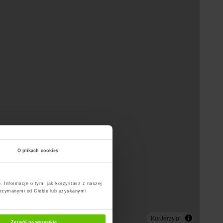
O plikach cookies
. Informacje o tym, jak korzystasz z naszej
trzymanymi od Ciebie lub uzyskanymi
Zezwól na wszystkie