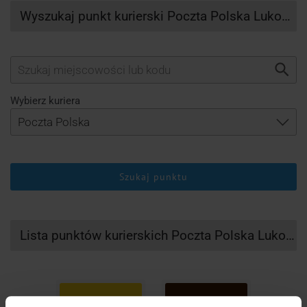
Wyszukaj punkt kurierski Poczta Polska Lukowica
Wybierz kuriera
Szukaj punktu
Lista punktów kurierskich Poczta Polska Lukowica
DHL
UPS