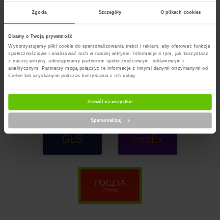
Zgoda
Szczegóły
O plikach cookies
Dbamy o Twoją prywatność
InPost
DPD
Wykorzystujemy pliki cookie do spersonalizowania treści i reklam, aby oferować funkcje
Paczkomaty
społecznościowe i analizować ruch w naszej witrynie. Informacje o tym, jak korzystasz
z naszej witryny, udostępniamy partnerom społecznościowym, reklamowym i
analitycznym. Partnerzy mogą połączyć te informacje z innymi danymi otrzymanymi od
Ciebie lub uzyskanymi podczas korzystania z ich usług.
InPost
ORLEN
Kurier
Paczka
Zezwól na wszystkie
Spersonalizuj
GLS
FedEx
POCZTA
Polska