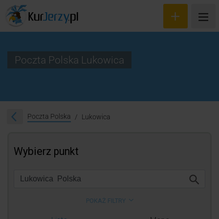
Poczta Polska Lukowica
Wyceń przesyłkę
Zamów kuriera
Poczta Polska
Lukowica
Śledzenie przesyłki
Blog
Cennik
Kontakt