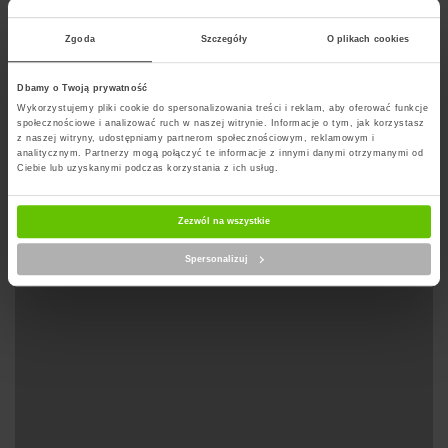
odnaleźć.
Zgoda
Szczegóły
O plikach cookies
Dbamy o Twoją prywatność
Wyznacz trase na mapie
Wykorzystujemy pliki cookie do spersonalizowania treści i reklam, aby oferować funkcje
społecznościowe i analizować ruch w naszej witrynie. Informacje o tym, jak korzystasz
z naszej witryny, udostępniamy partnerom społecznościowym, reklamowym i
analitycznym. Partnerzy mogą połączyć te informacje z innymi danymi otrzymanymi od
Ciebie lub uzyskanymi podczas korzystania z ich usług.
Zezwól na wszystkie
Spersonalizuj