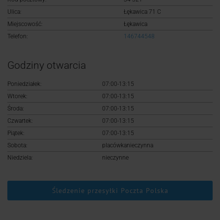
Logowanie
Ulica:
Łękawica 71 C
Miejscowość:
Łękawica
Rejestracja
Telefon:
146744548
Godziny otwarcia
Poniedziałek:
07:00-13:15
Wtorek:
07:00-13:15
Środa:
07:00-13:15
Czwartek:
07:00-13:15
Piątek:
07:00-13:15
Sobota:
placówkanieczynna
Niedziela:
nieczynne
Śledzenie przesyłki Poczta Polska