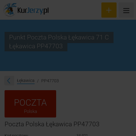
Punkt Poczta Polska Łękawica 71 C
Łękawica PP47703
Wyceń przesyłkę
Zamów kuriera
Śledzenie przesyłki
Łękawica
PP47703
Blog
POCZTA
Cennik
Polska
Kontakt
Poczta Polska Łękawica PP47703
Kod pocztowy:
34-321