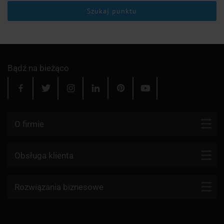
Szukaj punktu
Bądź na bieżąco
O firmie
Kontakt
Obsługa klienta
Blog
Firmy kurierskie
Rozwiązania biznesowe
Dlaczego my?
Reklamacje
Aktualności
API KurJerzy
Paczki zagraniczne z Polski
Regulamin