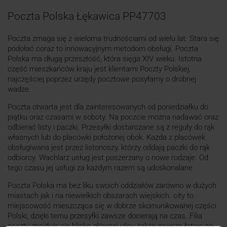
Poczta Polska Łękawica PP47703
Poczta zmaga się z wieloma trudnościami od wielu lat. Stara się
podołać coraz to innowacyjnym metodom obsługi. Poczta
Polska ma długą przeszłość, która sięga XIV wieku. Istotna
część mieszkańców kraju jest klientami Poczty Polskiej,
najczęściej poprzez urzędy pocztowe posyłamy o drobnej
wadze.
Poczta otwarta jest dla zainteresowanych od poniedziałku do
piątku oraz czasami w soboty. Na poczcie można nadawać oraz
odbierać listy i paczki. Przesyłki dostarczane są z reguły do rąk
własnych lub do placówki położonej obok. Każda z placówek
obsługiwana jest przez listonoszy, którzy oddają paczki do rąk
odbiorcy. Wachlarz usług jest poszerzany o nowe rodzaje. Od
tego czasu jej usługi za każdym razem są udoskonalane.
Poczta Polska ma bez liku swoich oddziałów zarówno w dużych
miastach jak i na niewielkich obszarach wiejskich. city to
miejscowość mieszcząca się w dobrze skomunikowanej części
Polski, dzięki temu przesyłki zawsze docierają na czas. Filia
poczty znajduje się blisko głównej ulicy, także zawsze łatwo go