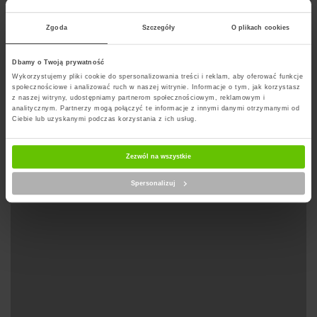
pracowników, którzy dają paczki do rąk odbiorcy.
Zgoda
Szczegóły
O plikach cookies
Dbamy o Twoją prywatność
Wyznacz trase na mapie
Wykorzystujemy pliki cookie do spersonalizowania treści i reklam, aby oferować funkcje
społecznościowe i analizować ruch w naszej witrynie. Informacje o tym, jak korzystasz
z naszej witryny, udostępniamy partnerom społecznościowym, reklamowym i
analitycznym. Partnerzy mogą połączyć te informacje z innymi danymi otrzymanymi od
Ciebie lub uzyskanymi podczas korzystania z ich usług.
Zezwól na wszystkie
Spersonalizuj