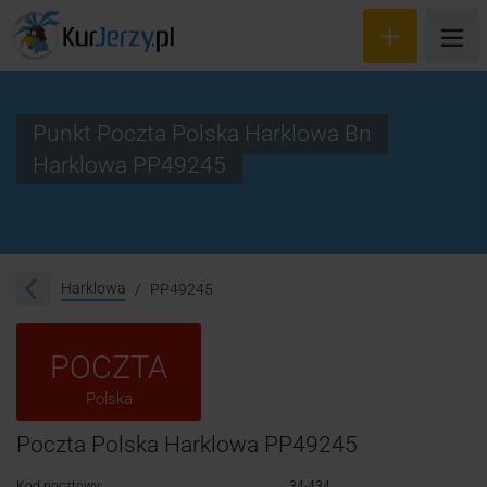
Punkt Poczta Polska Harklowa Bn
Harklowa PP49245
Wyceń przesyłkę
Zamów kuriera
Śledzenie przesyłki
Harklowa
PP49245
Blog
POCZTA
Cennik
Polska
Kontakt
Poczta Polska Harklowa PP49245
Kod pocztowy:
34-434