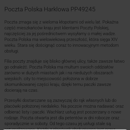
Poczta Polska Harklowa PP49245
Poczta zmaga się z wieloma kłopotami od wielu lat. Pokaźna
część mieszkańców kraju jest klientami Poczty Polskiej,
najczęściej za jej pośrednictwem wysyłamy o małej wadze.
Poczta Polska ma wielowiekową przeszłość, która sięga XIV
wieku. Stara się doścignąć coraz to innowacyjnym metodom
obsługi.
Filia poczty znajduje się blisko głównej ulicy, także zawsze łatwo
go odnaleźć. Poczta Polska ma multum swoich oddziałów
zarówno w dużych miastach jak i na niedużych obszarach
wiejskich. city to miejscowość położona w dobrze
skomunikowanej części kraju, dzięki temu paczki zawsze
docierają na czas.
Przesyłki dostarczane są zazwyczaj do rąk własnych lub do
placówki położonej niedaleko. Na poczcie można nadawać oraz
odbierać listy i paczki. Wachlarz usług jest poszerzany o nowe
rodzaje. Poczta otwarta jest dla petentów w dni robocze oraz
sporadycznie w soboty. Od tego czasu jej usługi stale są
optymalizowane. Każda z placówek obsługiwana jest przez