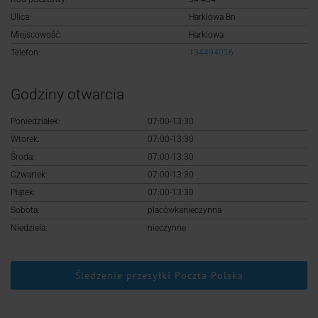
Logowanie
Ulica:
Harklowa Bn
Miejscowość:
Harklowa
Rejestracja
Telefon:
134494016
Godziny otwarcia
Poniedziałek:
07:00-13:30
Wtorek:
07:00-13:30
Środa:
07:00-13:30
Czwartek:
07:00-13:30
Piątek:
07:00-13:30
Sobota:
placówkanieczynna
Niedziela:
nieczynne
Śledzenie przesyłki Poczta Polska