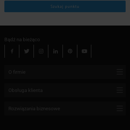
Szukaj punktu
Bądź na bieżąco
O firmie
Kontakt
Obsługa klienta
Blog
Firmy kurierskie
Rozwiązania biznesowe
Dlaczego my?
Reklamacje
Aktualności
API KurJerzy
Paczki zagraniczne z Polski
Regulamin