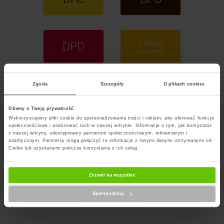
InPost
DPD
Paczkomaty
Zgoda
Szczegóły
O plikach cookies
InPost
ORLEN
Kurier
Paczka
Dbamy o Twoją prywatność
Wykorzystujemy pliki cookie do spersonalizowania treści i reklam, aby oferować funkcje
społecznościowe i analizować ruch w naszej witrynie. Informacje o tym, jak korzystasz
z naszej witryny, udostępniamy partnerom społecznościowym, reklamowym i
GLS
FedEx
analitycznym. Partnerzy mogą połączyć te informacje z innymi danymi otrzymanymi od
Ciebie lub uzyskanymi podczas korzystania z ich usług.
Zezwól na wszystkie
POCZTA
Polska
Spersonalizuj