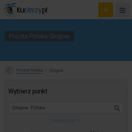
Poczta Polska Glogow
Wyceń przesyłkę
Zamów kuriera
Poczta Polska
Glogow
Śledzenie przesyłki
Blog
Cennik
Kontakt