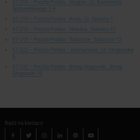
67-210 – Poczta Polska - Głogów , Ul. Kazimierza
Sprawiedliwego 2-4
67-210 – Poczta Polska - Kotla , Ul. Szkolna 1
67-210 – Poczta Polska - Nielubia , Nielubia 67
67-210 – Poczta Polska - Sobczyce , Sobczyce 12
67-222 – Poczta Polska - Jerzmanowa , Ul. Głogowska
6
67-232 – Poczta Polska - Brzeg Głogowski , Brzeg
Głogowski 10
Bądź na bieżąco