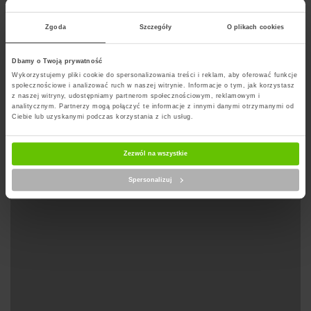
Na poczcie można posyłać oraz przyjmować listy i paczki.
Zgoda
Szczegóły
O plikach cookies
Dbamy o Twoją prywatność
Wyznacz trase na mapie
Wykorzystujemy pliki cookie do spersonalizowania treści i reklam, aby oferować funkcje
społecznościowe i analizować ruch w naszej witrynie. Informacje o tym, jak korzystasz
z naszej witryny, udostępniamy partnerom społecznościowym, reklamowym i
analitycznym. Partnerzy mogą połączyć te informacje z innymi danymi otrzymanymi od
Ciebie lub uzyskanymi podczas korzystania z ich usług.
Zezwól na wszystkie
Spersonalizuj