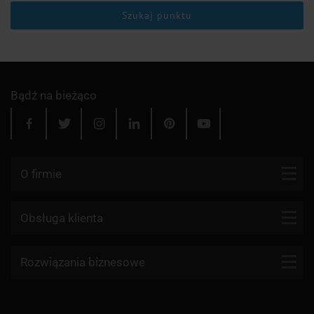
Szukaj punktu
Bądź na bieżąco
O firmie
Kontakt
Obsługa klienta
Blog
Firmy kurierskie
Rozwiązania biznesowe
Dlaczego my?
Reklamacje
Aktualności
API KurJerzy
Paczki zagraniczne z Polski
Regulamin