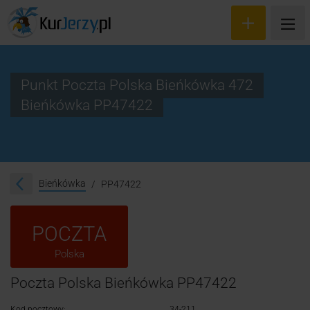
Punkt Poczta Polska Bieńkówka 472
Bieńkówka PP47422
Wyceń przesyłkę
Zamów kuriera
Śledzenie przesyłki
Bieńkówka
PP47422
Blog
POCZTA
Cennik
Polska
Kontakt
Poczta Polska Bieńkówka PP47422
Kod pocztowy:
34-211