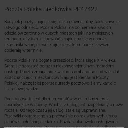
Poczta Polska Bieńkówka PP47422
Budynek poczty znajduje się blisko głównej ulicy, także zawsze
łatwo go odnaleźć. Poczta Polska ma co niemiara swoich
oddziałów zarówno w dużych miastach jak i na mniejszych
terenach. city to miejscowość znajdująca się w dobrze
skomunikowanej części kraju, dzięki temu paczki zawsze
docierają w terminie.
Poczta Polska ma bogatą przeszłość, która sięga XIV wieku.
Stara się sprostać coraz to niekonwencjonalnym metodom
obsługi. Poczta zmaga się z wieloma ambarasami od wielu lat.
Znaczna część mieszkańców kraju jest klientami Poczty
Polskiej, najczęściej poprzez urzędy pocztowe ślemy kartki o
filigranowej wadze.
Poczta otwarta jest dla interesantów w dni robocze oraz
sporadycznie w soboty. Wachlarz usług jest uzupełniany o nowe
rodzaje. Od tego czasu jej usługi stale są usprawniane.
Przesyłki dostarczane są przeważnie do rąk własnych lub do
placówki położonej niedaleko. Każda z placówek obsługiwana
jest przez listonoszy, którzy przynoszą paczki do rąk odbiorcy.