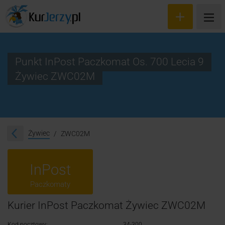
Punkt InPost Paczkomat Os. 700 Lecia 9
Żywiec ZWC02M
Wyceń przesyłkę
Zamów kuriera
Śledzenie przesyłki
Żywiec
ZWC02M
Blog
InPost
Cennik
Paczkomaty
Kontakt
Kurier InPost Paczkomat Żywiec ZWC02M
Kod pocztowy:
34-300