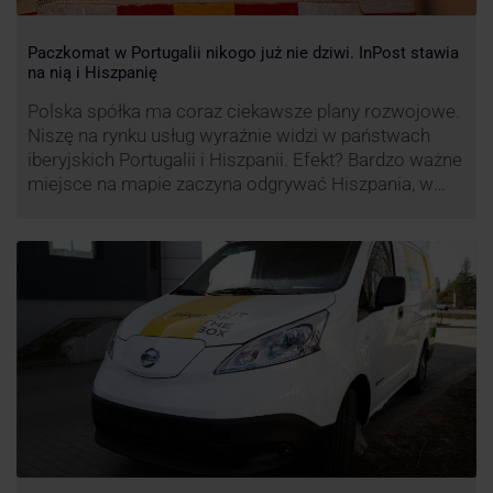
Paczkomat w Portugalii nikogo już nie dziwi. InPost stawia
na nią i Hiszpanię
Polska spółka ma coraz ciekawsze plany rozwojowe.
Niszę na rynku usług wyraźnie widzi w państwach
iberyjskich Portugalii i Hiszpanii. Efekt? Bardzo ważne
miejsce na mapie zaczyna odgrywać Hiszpania, w
której dynamika wzrostu usług w ramach
Paczkomatów musi zrobić wrażenie.