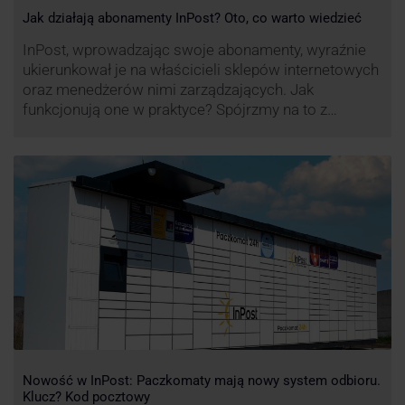
Jak działają abonamenty InPost? Oto, co warto wiedzieć
InPost, wprowadzając swoje abonamenty, wyraźnie
ukierunkował je na właścicieli sklepów internetowych
oraz menedżerów nimi zarządzających. Jak
funkcjonują one w praktyce? Spójrzmy na to z
perspektywy właśnie osób odpowiedzialnych za
sprawne dostawy produktów w skali masowej.
Nowość w InPost: Paczkomaty mają nowy system odbioru.
Klucz? Kod pocztowy