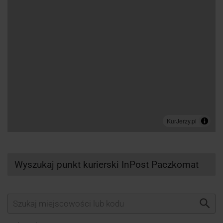
Wyszukaj punkt kurierski InPost Paczkomat