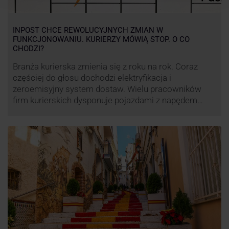
INPOST CHCE REWOLUCYJNYCH ZMIAN W
FUNKCJONOWANIU. KURIERZY MÓWIĄ STOP. O CO
CHODZI?
Branża kurierska zmienia się z roku na rok. Coraz
częściej do głosu dochodzi elektryfikacja i
zeroemisyjny system dostaw. Wielu pracowników
firm kurierskich dysponuje pojazdami z napędem
elektrycznym, obniżając koszt pracy (co widać m.in.
po flocie pojazdów DPD). Zmiany w systemie dostaw,
ale też sposobie rozliczania pracy postanowił
wprowadzić również InPost. To wzbudziło ogromny
sprzeciw pracowników …