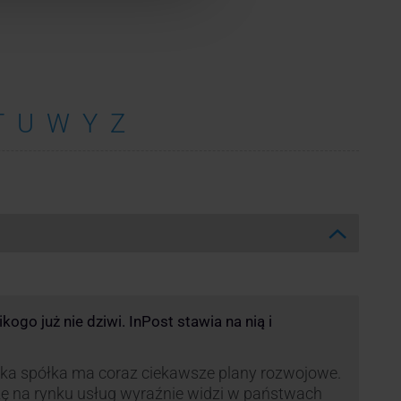
T
U
W
Y
Z
ogo już nie dziwi. InPost stawia na nią i
ka spółka ma coraz ciekawsze plany rozwojowe.
ę na rynku usług wyraźnie widzi w państwach