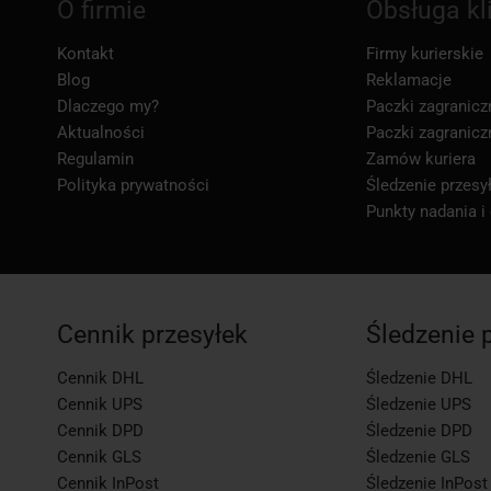
O firmie
Obsługa kl
Kontakt
Firmy kurierskie
Blog
Reklamacje
Dlaczego my?
Paczki zagranicz
Aktualności
Paczki zagranicz
Regulamin
Zamów kuriera
Polityka prywatności
Śledzenie przesył
Punkty nadania i
Cennik przesyłek
Śledzenie 
Cennik DHL
Śledzenie DHL
Cennik UPS
Śledzenie UPS
Cennik DPD
Śledzenie DPD
Cennik GLS
Śledzenie GLS
Cennik InPost
Śledzenie InPost