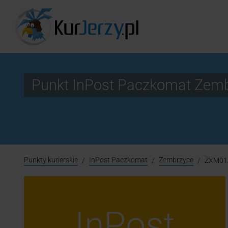
Punkt InPost Paczkomat Ze
Punkty kurierskie
InPost Paczkomat
Zembrzyce
ZXM01
InPost