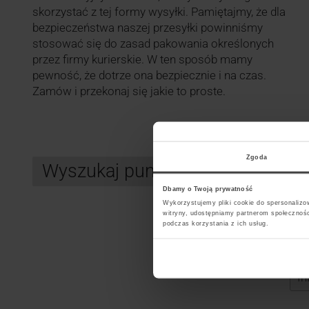
skorzystać z tej formy wysyłki. Pamiętajmy, że dla
bezpieczeństwa naszej przesyłki powinniśmy
stosować się do zasad pakowania określonych
przez firmy kurierskie. W ten sposób mamy
pewność, że dotrze ona bezpiecznie i na czas.
Zamów i przekonaj się jakie to proste.
Zgoda
Wyszukaj punkt kurierski InPos
Dbamy o Twoją prywatność
Wykorzystujemy pliki cookie do spersonalizow
witryny, udostępniamy partnerom społecznoś
podczas korzystania z ich usług.
Search
Wybi