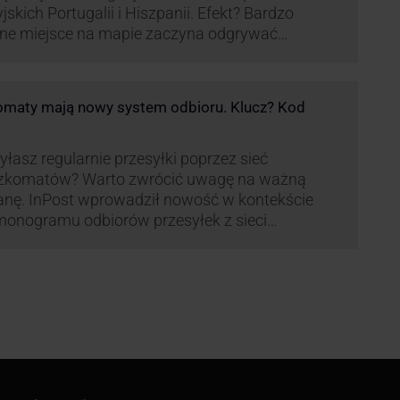
yjskich Portugalii i Hiszpanii. Efekt? Bardzo
ne miejsce na mapie zaczyna odgrywać
pania, w której dynamika wzrostu usług w
ach Paczkomatów musi zrobić wrażenie.
maty mają nowy system odbioru. Klucz? Kod
łasz regularnie przesyłki poprzez sieć
zkomatów? Warto zwrócić uwagę na ważną
nę. InPost wprowadził nowość w kontekście
onogramu odbiorów przesyłek z sieci
omatów paczkowych.