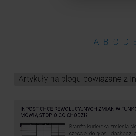
A
B
C
D
Artykuły na blogu powiązane z 
INPOST CHCE REWOLUCYJNYCH ZMIAN W FUNK
MÓWIĄ STOP. O CO CHODZI?
Branża kurierska zmienia się
częściej do głosu dochodzi el