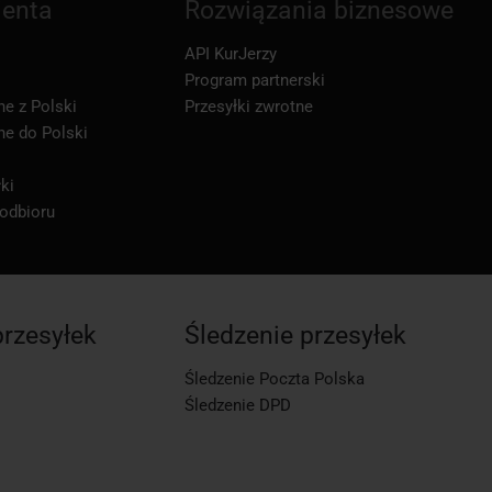
ienta
Rozwiązania biznesowe
API KurJerzy
Program partnerski
ne z Polski
Przesyłki zwrotne
ne do Polski
ki
 odbioru
przesyłek
Śledzenie przesyłek
Śledzenie Poczta Polska
Śledzenie DPD