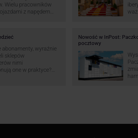
w. Wielu pracowników
iber
 pojazdami z napędem
waż
zt pracy (co widać m.in.
Hisz
miany w systemie
ram
liczania pracy
edzieć
Nowość w InPost: Paczko
ież InPost. To
pocztowy
iw pracowników …
e abonamenty, wyraźnie
Wysy
eli sklepów
Pac
erów nimi
zmia
onują one w praktyce?
harm
wy właśnie osób
aut
ne dostawy produktów