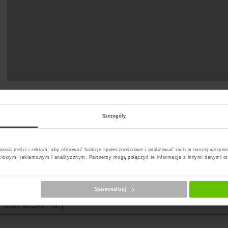
Szczegóły
t Paczkomat
ania treści i reklam, aby oferować funkcje społecznościowe i analizować ruch w naszej witrynie
ciowym, reklamowym i analitycznym. Partnerzy mogą połączyć te informacje z innymi danymi o
erz kuriera
Spersonalizuj