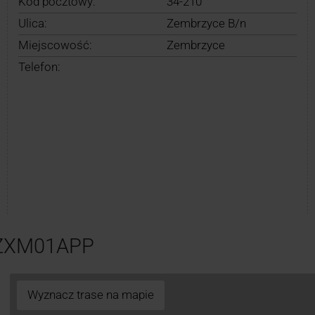
Kod pocztowy:
34-210
Ulica:
Zembrzyce B/n
Miejscowość:
Zembrzyce
Telefon:
 ZXM01APP
Wyznacz trase na mapie