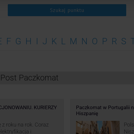
Szukaj punktu
E
F
G
H
I
J
K
L
M
N
O
P
R
S
InPost Paczkomat
CJONOWANIU. KURIERZY
Paczkomat w Portugalii nik
Hiszpanię
 z roku na rok. Coraz
Pols
ektryfikacja i
Nisz