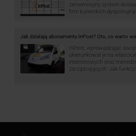
zeroemisyjny system dosta
firm kurierskich dysponuje
elektrycznym, obniżając kos
po flocie pojazdów DPD). Z
dostaw, ale też sposobie roz
Jak działają abonamenty InPost? Oto, co warto wi
postanowił wprowadzić równ
wzbudziło ogromny sprzec
InPost, wprowadzając swoj
ukierunkował je na właścici
internetowych oraz menedż
zarządzających. Jak funkcj
Spójrzmy na to z perspekty
odpowiedzialnych za spraw
w skali masowej.