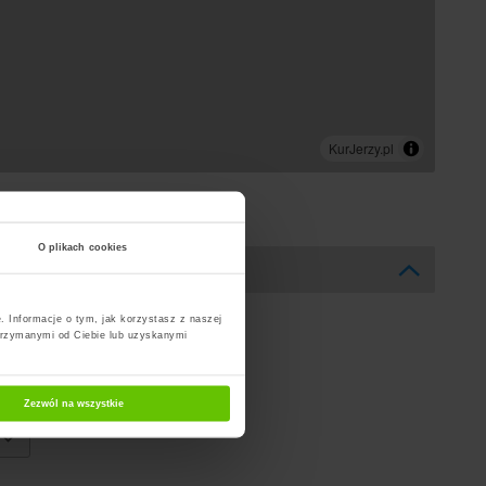
O plikach cookies
. Informacje o tym, jak korzystasz z naszej
trzymanymi od Ciebie lub uzyskanymi
Zezwól na wszystkie