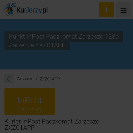
Punkt InPost Paczkomat Zarzecze 128a
Zarzecze ZXZ01APP
Wyceń przesyłkę
Zamów kuriera
Śledzenie przesyłki
Zarzecze
ZXZ01APP
Blog
InPost
Cennik
Paczkomaty
Kontakt
Kurier InPost Paczkomat Zarzecze
ZXZ01APP