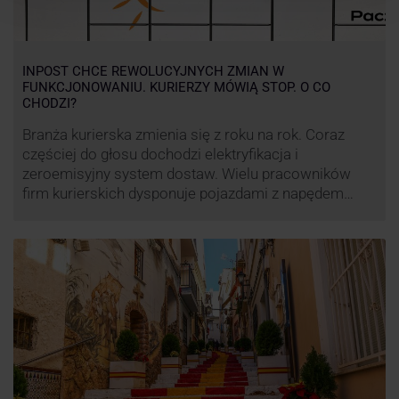
INPOST CHCE REWOLUCYJNYCH ZMIAN W
FUNKCJONOWANIU. KURIERZY MÓWIĄ STOP. O CO
CHODZI?
Branża kurierska zmienia się z roku na rok. Coraz
częściej do głosu dochodzi elektryfikacja i
zeroemisyjny system dostaw. Wielu pracowników
firm kurierskich dysponuje pojazdami z napędem
elektrycznym, obniżając koszt pracy (co widać m.in.
po flocie pojazdów DPD). Zmiany w systemie dostaw,
ale też sposobie rozliczania pracy postanowił
wprowadzić również InPost. To wzbudziło ogromny
sprzeciw pracowników …