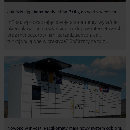
Jak działają abonamenty InPost? Oto, co warto wiedzieć
InPost, wprowadzając swoje abonamenty, wyraźnie
ukierunkował je na właścicieli sklepów internetowych
oraz menedżerów nimi zarządzających. Jak
funkcjonują one w praktyce? Spójrzmy na to z
perspektywy właśnie osób odpowiedzialnych za
sprawne dostawy produktów w skali masowej.
Nowość w InPost: Paczkomaty mają nowy system odbioru.