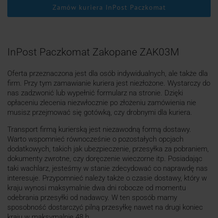
Zamów kuriera InPost Paczkomat
InPost Paczkomat Zakopane ZAK03M
Oferta przeznaczona jest dla osób indywidualnych, ale także dla
firm. Przy tym zamawianie kuriera jest niezłożone. Wystarczy do
nas zadzwonić lub wypełnić formularz na stronie. Dzięki
opłaceniu zlecenia niezwłocznie po złożeniu zamówienia nie
musisz przejmować się gotówką, czy drobnymi dla kuriera.
Transport firmą kurierską jest niezawodną formą dostawy.
Warto wspomnieć równocześnie o pozostałych opcjach
dodatkowych, takich jak ubezpieczenie, przesyłka za pobraniem,
dokumenty zwrotne, czy doręczenie wieczorne itp. Posiadając
taki wachlarz, jesteśmy w stanie zdecydować co naprawdę nas
interesuje. Przypomnieć należy także o czasie dostawy, który w
kraju wynosi maksymalnie dwa dni robocze od momentu
odebrania przesyłki od nadawcy. W ten sposób mamy
sposobność dostarczyć pilną przesyłkę nawet na drugi koniec
kraju w maksymalnie 48 h.