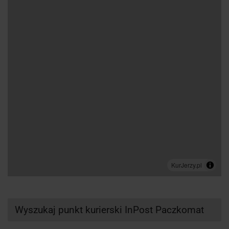
Wyszukaj punkt kurierski InPost Paczkomat