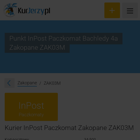
Punkt InPost Paczkomat Bachledy 4a
Zakopane ZAK03M
Wyceń przesyłkę
Zamów kuriera
Śledzenie przesyłki
Zakopane
ZAK03M
Blog
InPost
Cennik
Paczkomaty
Kontakt
Kurier InPost Paczkomat Zakopane ZAK03M
Kod pocztowy:
34-500