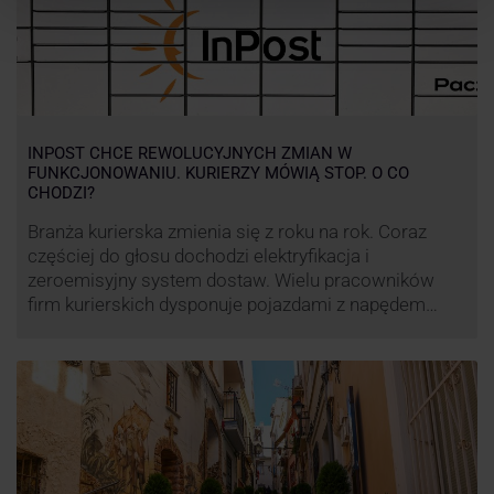
INPOST CHCE REWOLUCYJNYCH ZMIAN W
FUNKCJONOWANIU. KURIERZY MÓWIĄ STOP. O CO
CHODZI?
Branża kurierska zmienia się z roku na rok. Coraz
częściej do głosu dochodzi elektryfikacja i
zeroemisyjny system dostaw. Wielu pracowników
firm kurierskich dysponuje pojazdami z napędem
elektrycznym, obniżając koszt pracy (co widać m.in.
po flocie pojazdów DPD). Zmiany w systemie dostaw,
ale też sposobie rozliczania pracy postanowił
wprowadzić również InPost. To wzbudziło ogromny
sprzeciw pracowników …