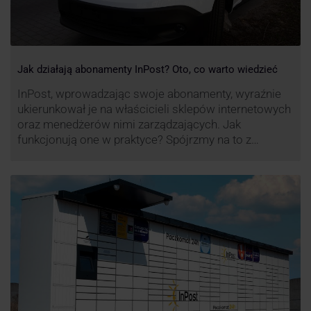
Jak działają abonamenty InPost? Oto, co warto wiedzieć
InPost, wprowadzając swoje abonamenty, wyraźnie
ukierunkował je na właścicieli sklepów internetowych
oraz menedżerów nimi zarządzających. Jak
funkcjonują one w praktyce? Spójrzmy na to z
perspektywy właśnie osób odpowiedzialnych za
sprawne dostawy produktów w skali masowej.