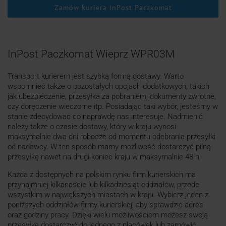
Zamów kuriera InPost Paczkomat
InPost Paczkomat Wieprz WPR03M
Transport kurierem jest szybką formą dostawy. Warto
wspomnieć także o pozostałych opcjach dodatkowych, takich
jak ubezpieczenie, przesyłka za pobraniem, dokumenty zwrotne,
czy doręczenie wieczorne itp. Posiadając taki wybór, jesteśmy w
stanie zdecydować co naprawdę nas interesuje. Nadmienić
należy także o czasie dostawy, który w kraju wynosi
maksymalnie dwa dni robocze od momentu odebrania przesyłki
od nadawcy. W ten sposób mamy możliwość dostarczyć pilną
przesyłkę nawet na drugi koniec kraju w maksymalnie 48 h.
Każda z dostępnych na polskim rynku firm kurierskich ma
przynajmniej kilkanaście lub kilkadziesiąt oddziałów, przede
wszystkim w największych miastach w kraju. Wybierz jeden z
poniższych oddziałów firmy kurierskiej, aby sprawdzić adres
oraz godziny pracy. Dzięki wielu możliwościom możesz swoją
przesyłkę dostarczyć do jednego z placówek lub zamówić