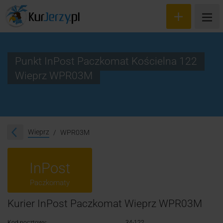
Punkt InPost Paczkomat Kościelna 122
Wieprz WPR03M
Wyceń przesyłkę
Zamów kuriera
Śledzenie przesyłki
Wieprz
WPR03M
Blog
InPost
Cennik
Paczkomaty
Kontakt
Kurier InPost Paczkomat Wieprz WPR03M
Kod pocztowy:
34-122