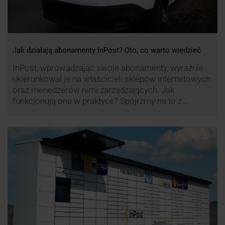
Jak działają abonamenty InPost? Oto, co warto wiedzieć
InPost, wprowadzając swoje abonamenty, wyraźnie
ukierunkował je na właścicieli sklepów internetowych
oraz menedżerów nimi zarządzających. Jak
funkcjonują one w praktyce? Spójrzmy na to z
perspektywy właśnie osób odpowiedzialnych za
sprawne dostawy produktów w skali masowej.