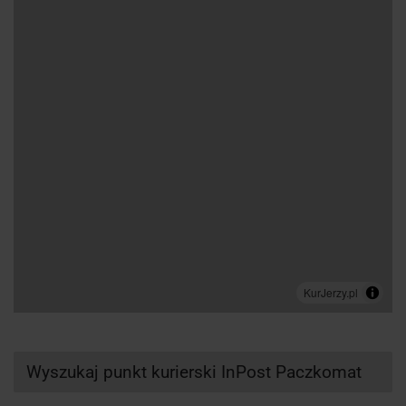
Wyszukaj punkt kurierski InPost Paczkomat