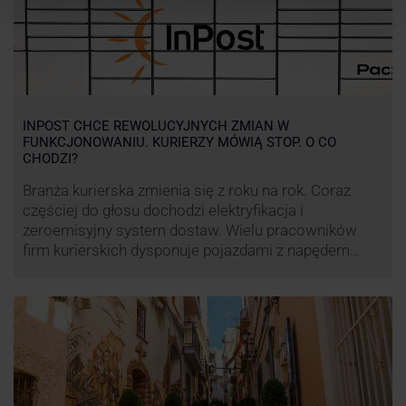
INPOST CHCE REWOLUCYJNYCH ZMIAN W
FUNKCJONOWANIU. KURIERZY MÓWIĄ STOP. O CO
CHODZI?
Branża kurierska zmienia się z roku na rok. Coraz
częściej do głosu dochodzi elektryfikacja i
zeroemisyjny system dostaw. Wielu pracowników
firm kurierskich dysponuje pojazdami z napędem
elektrycznym, obniżając koszt pracy (co widać m.in.
po flocie pojazdów DPD). Zmiany w systemie dostaw,
ale też sposobie rozliczania pracy postanowił
wprowadzić również InPost. To wzbudziło ogromny
sprzeciw pracowników …