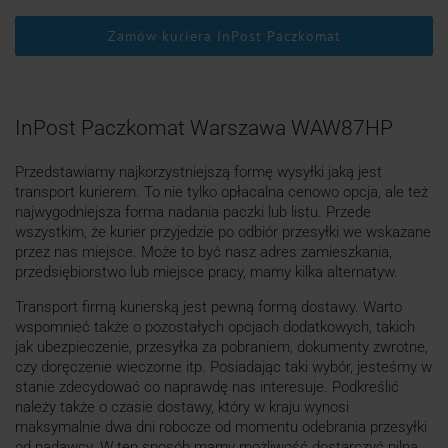
Zamów kuriera InPost Paczkomat
InPost Paczkomat Warszawa WAW87HP
Przedstawiamy najkorzystniejszą formę wysyłki jaką jest
transport kurierem. To nie tylko opłacalna cenowo opcja, ale też
najwygodniejsza forma nadania paczki lub listu. Przede
wszystkim, że kurier przyjedzie po odbiór przesyłki we wskazane
przez nas miejsce. Może to być nasz adres zamieszkania,
przedsiębiorstwo lub miejsce pracy, mamy kilka alternatyw.
Transport firmą kurierską jest pewną formą dostawy. Warto
wspomnieć także o pozostałych opcjach dodatkowych, takich
jak ubezpieczenie, przesyłka za pobraniem, dokumenty zwrotne,
czy doręczenie wieczorne itp. Posiadając taki wybór, jesteśmy w
stanie zdecydować co naprawdę nas interesuje. Podkreślić
należy także o czasie dostawy, który w kraju wynosi
maksymalnie dwa dni robocze od momentu odebrania przesyłki
od nadawcy. W ten sposób mamy możliwość dostarczyć pilną