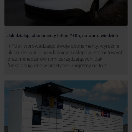
Jak działają abonamenty InPost? Oto, co warto wiedzieć
InPost, wprowadzając swoje abonamenty, wyraźnie
ukierunkował je na właścicieli sklepów internetowych
oraz menedżerów nimi zarządzających. Jak
funkcjonują one w praktyce? Spójrzmy na to z
perspektywy właśnie osób odpowiedzialnych za
sprawne dostawy produktów w skali masowej.