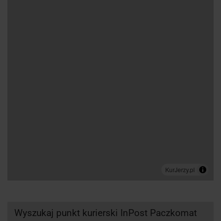
Wyszukaj punkt kurierski InPost Paczkomat